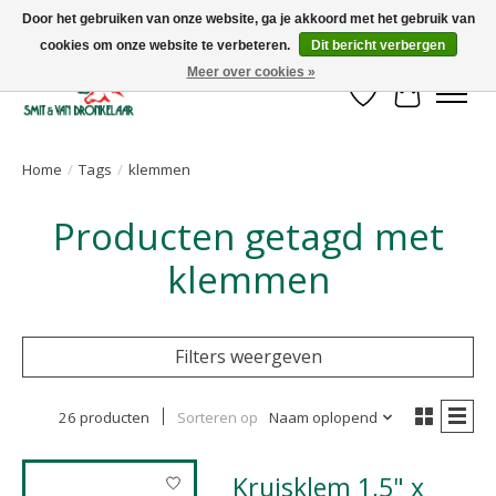
Door het gebruiken van onze website, ga je akkoord met het gebruik van
cookies om onze website te verbeteren.
Dit bericht verbergen
Uw leverancier voor stalinrichtingen en het opruwen van betonvloeren!
Meer over cookies »
Verlanglijst
Winkelwa
Home
/
Tags
/
klemmen
Producten getagd met
klemmen
Filters weergeven
26 producten
Sorteren op
Naam oplopend
Kruisklem 1,5" x