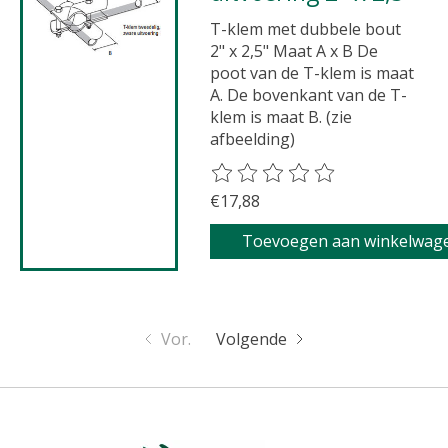
T-klem met dubbele bout
2" x 2,5" Maat A x B De
poot van de T-klem is maat
A. De bovenkant van de T-
klem is maat B. (zie
afbeelding)
De beoordeling van dit product 
€17,88
Toevoegen aan winkelwag
Vor.
Volgende