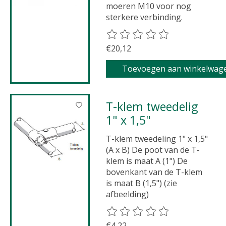
moeren M10 voor nog
sterkere verbinding.
De beoordeling van dit product 
€20,12
Toevoegen aan winkelwag
T-klem tweedelig
1" x 1,5"
T-klem tweedeling 1" x 1,5"
(A x B) De poot van de T-
klem is maat A (1") De
bovenkant van de T-klem
is maat B (1,5") (zie
afbeelding)
De beoordeling van dit product 
€4,22