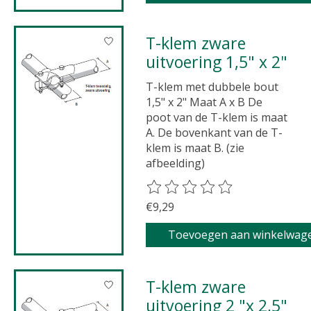
T-klem zware
uitvoering 1,5" x 2"
T-klem met dubbele bout
1,5" x 2" Maat A x B De
poot van de T-klem is maat
A. De bovenkant van de T-
klem is maat B. (zie
afbeelding)
De beoordeling van dit product 
€9,29
Toevoegen aan winkelwag
T-klem zware
uitvoering 2 "x 2,5"