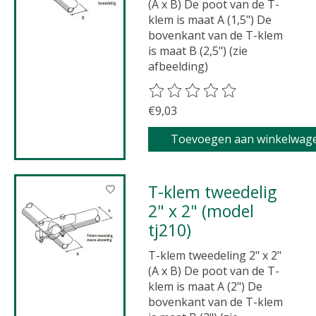
(A x B) De poot van de T-
klem is maat A (1,5") De
bovenkant van de T-klem
is maat B (2,5") (zie
afbeelding)
De beoordeling van dit product 
€9,03
Toevoegen aan winkelwag
T-klem tweedelig
2" x 2" (model
tj210)
T-klem tweedeling 2" x 2"
(A x B) De poot van de T-
klem is maat A (2") De
bovenkant van de T-klem