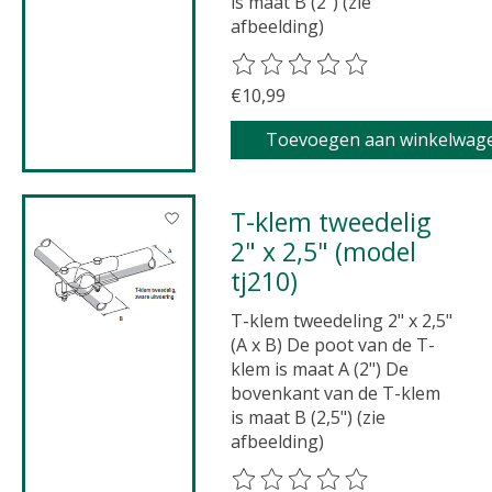
is maat B (2") (zie
afbeelding)
De beoordeling van dit product 
€10,99
Toevoegen aan winkelwag
T-klem tweedelig
2" x 2,5" (model
tj210)
T-klem tweedeling 2" x 2,5"
(A x B) De poot van de T-
klem is maat A (2") De
bovenkant van de T-klem
is maat B (2,5") (zie
afbeelding)
De beoordeling van dit product 