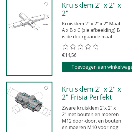
Kruisklem 2" x 2" x
2"
Kruisklem 2" x 2" x 2" Maat
A x B x C (zie afbeelding) B
is de doorgaande maat.
De beoordeling van dit product 
€14,56
Toevoegen aan winkelwag
Kruisklem 2" x 2" x
2" Frisia Perfekt
Zware kruisklem 2"x 2" x
2" met bouten en moeren
M12 door-door, en bouten
en moeren M10 voor nog