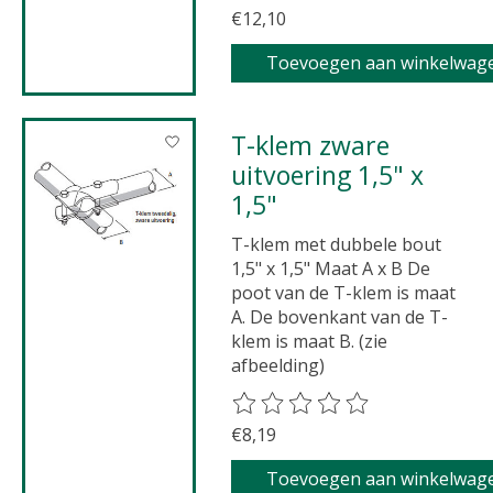
€12,10
Toevoegen aan winkelwag
T-klem zware
uitvoering 1,5" x
1,5"
T-klem met dubbele bout
1,5" x 1,5" Maat A x B De
poot van de T-klem is maat
A. De bovenkant van de T-
klem is maat B. (zie
afbeelding)
De beoordeling van dit product 
€8,19
Toevoegen aan winkelwag