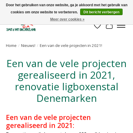
Door het gebruiken van onze website, ga je akkoord met het gebruik van
cookies om onze website te verbeteren.
Dit bericht verbergen
Uw leverancier voor stalinrichtingen en het opruwen van betonvloeren!
Meer over cookies »
Verlanglijst
Winkelwa
Home
/
Nieuws!
/
Een van de vele projecten in 2021!
Een van de vele projecten
gerealiseerd in 2021,
renovatie ligboxenstal
Denemarken
Een van de vele projecten
gerealiseerd in 2021: