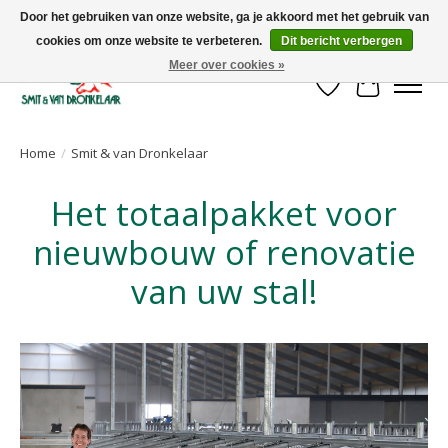
Door het gebruiken van onze website, ga je akkoord met het gebruik van
cookies om onze website te verbeteren.
Dit bericht verbergen
Uw leverancier voor stalinrichtingen en het opruwen van betonvloeren!
Meer over cookies »
Verlanglijst
Winkelwa
Home
/
Smit & van Dronkelaar
Het totaalpakket voor
nieuwbouw of renovatie
van uw stal!