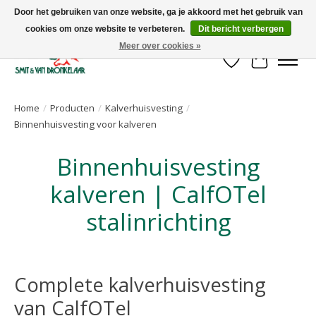
Door het gebruiken van onze website, ga je akkoord met het gebruik van
cookies om onze website te verbeteren.
Dit bericht verbergen
Uw leverancier voor stalinrichtingen en het opruwen van betonvloeren!
Meer over cookies »
Verlanglijst
Winkelwa
Home
/
Producten
/
Kalverhuisvesting
/
Binnenhuisvesting voor kalveren
Binnenhuisvesting
kalveren | CalfOTel
stalinrichting
Complete kalverhuisvesting
van CalfOTel