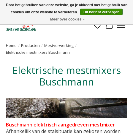
Door het gebruiken van onze website, ga je akkoord met het gebruik van
cookies om onze website te verbeteren.
Dit bericht verbergen
Uw leverancier voor stalinrichtingen en het opruwen van betonvloeren!
Meer over cookies »
Verlanglijst
Winkelwa
Home
/
Producten
/
Mestverwerking
/
Elektrische mestmixers Buschmann
Elektrische mestmixers
Buschmann
Buschmann elektrisch aangedreven mestmixer
Afhankelijk van de stalsituatie kan gekozen worden