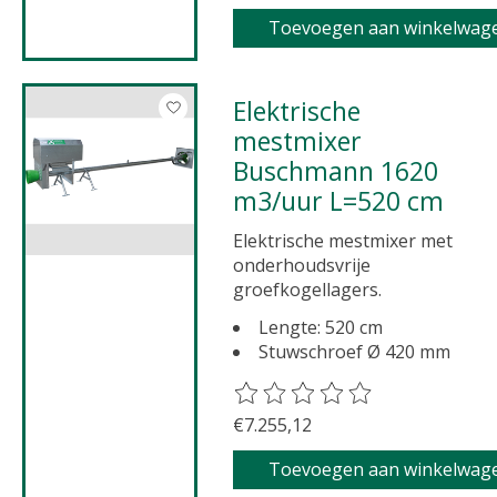
Toevoegen aan winkelwag
Elektrische
mestmixer
Buschmann 1620
m3/uur L=520 cm
Elektrische mestmixer met
onderhoudsvrije
groefkogellagers.
Lengte: 520 cm
Stuwschroef Ø 420 mm
De beoordeling van dit product 
€7.255,12
Toevoegen aan winkelwag