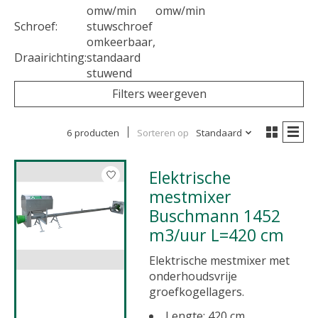
omw/min
omw/min
Schroef:
stuwschroef
omkeerbaar,
Draairichting:
standaard
stuwend
Filters weergeven
6 producten
Sorteren op
Standaard
Elektrische
mestmixer
Buschmann 1452
m3/uur L=420 cm
Elektrische mestmixer met
onderhoudsvrije
groefkogellagers.
Lengte: 420 cm