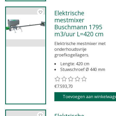
Elektrische
mestmixer
Buschmann 1795
m3/uur L=420 cm
Elektrische mestmixer met
onderhoudsvrije
groefkogellagers.
Lengte: 420 cm
Stuwschroef Ø 440 mm
De beoordeling van dit product 
€7.593,70
Toevoegen aan winkelwag