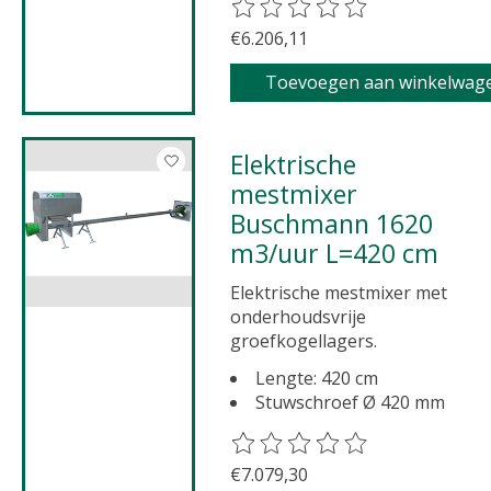
De beoordeling van dit product 
€6.206,11
Toevoegen aan winkelwag
Elektrische
mestmixer
Buschmann 1620
m3/uur L=420 cm
Elektrische mestmixer met
onderhoudsvrije
groefkogellagers.
Lengte: 420 cm
Stuwschroef Ø 420 mm
De beoordeling van dit product 
€7.079,30