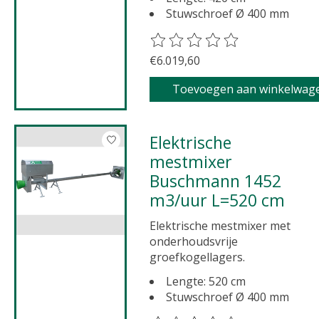
Stuwschroef Ø 400 mm
De beoordeling van dit product 
€6.019,60
Toevoegen aan winkelwag
Elektrische
mestmixer
Buschmann 1452
m3/uur L=520 cm
Elektrische mestmixer met
onderhoudsvrije
groefkogellagers.
Lengte: 520 cm
Stuwschroef Ø 400 mm