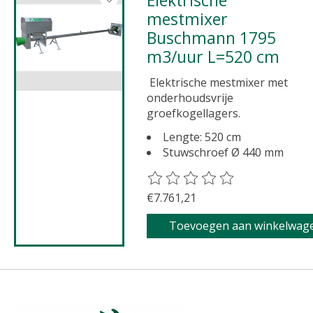
Elektrische
mestmixer
Buschmann 1795
m3/uur L=520 cm
Elektrische mestmixer met
onderhoudsvrije
groefkogellagers.
Lengte: 520 cm
Stuwschroef Ø 440 mm
De beoordeling van dit product 
€7.761,21
Toevoegen aan winkelwag