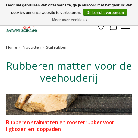
Door het gebruiken van onze website, ga je akkoord met het gebruik van
cookies om onze website te verbeteren.
Dit bericht verbergen
Uw leverancier voor stalinrichtingen en het opruwen van betonvloeren!
Meer over cookies »
Verlanglijst
Winkelwa
Home
/
Producten
/
Stal rubber
Rubberen matten voor de
veehouderij
Rubberen stalmatten en roosterrubber voor
ligboxen en looppaden