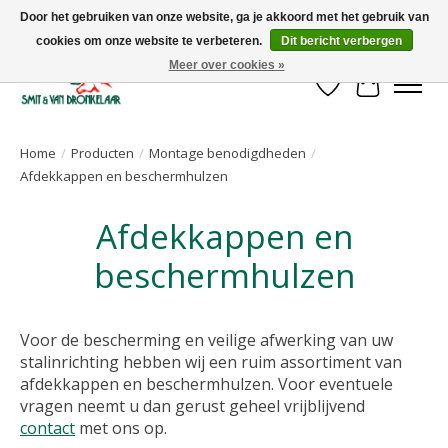
Door het gebruiken van onze website, ga je akkoord met het gebruik van
cookies om onze website te verbeteren.
Dit bericht verbergen
Uw leverancier voor stalinrichtingen en het opruwen van betonvloeren!
Meer over cookies »
Verlanglijst
Winkelwa
Home
/
Producten
/
Montage benodigdheden
/
Afdekkappen en beschermhulzen
Afdekkappen en
beschermhulzen
Voor de bescherming en veilige afwerking van uw
stalinrichting hebben wij een ruim assortiment van
afdekkappen en beschermhulzen. Voor eventuele
vragen neemt u dan gerust geheel vrijblijvend
contact
met ons op.