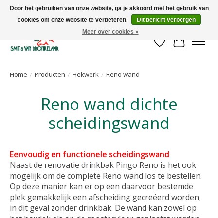
Door het gebruiken van onze website, ga je akkoord met het gebruik van
cookies om onze website te verbeteren.
Dit bericht verbergen
Uw leverancier voor stalinrichtingen en het opruwen van betonvloeren!
Meer over cookies »
Verlanglijst
Winkelwa
Home
/
Producten
/
Hekwerk
/
Reno wand
Reno wand dichte
scheidingswand
Eenvoudig en functionele scheidingswand
Naast de renovatie drinkbak Pingo Reno is het ook
mogelijk om
de complete Reno wand los te bestellen.
Op deze manier kan
er op een daarvoor bestemde
plek gemakkelijk een afscheiding
gecreëerd worden,
in dit geval zonder drinkbak. De wand kan
zowel op