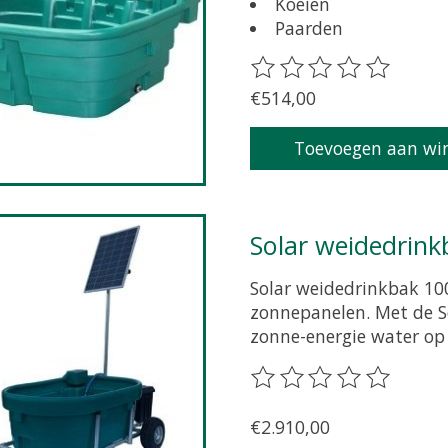
Koeien
Paarden
De beoordeling van dit 
€514,00
Toevoegen aan wi
Solar weidedrin
Solar weidedrinkbak 10
zonnepanelen. Met de S
zonne-energie water op
De beoordeling van dit 
€2.910,00