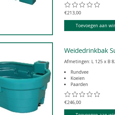
De beoordeling van dit 
€213,00
Toevoegen aan wi
Weidedrinkbak S
Afmetingen: L 125 x B 8
Rundvee
Koeien
Paarden
De beoordeling van dit 
€246,00
Toevoegen aan wi