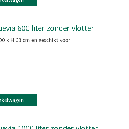
uevia 600 liter zonder vlotter
00 x H 63 cm en geschikt voor:
product is
0
van de 5
nkelwagen
uevia 1000 liter zonder vlotter