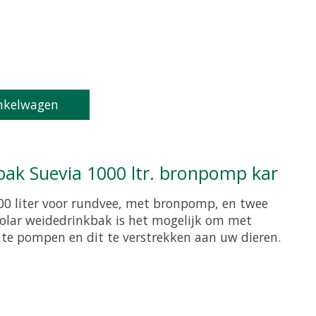
product is
0
van de 5
nkelwagen
kbak Suevia 1000 ltr. bronpomp kar
00 liter voor rundvee, met bronpomp, en twee
olar weidedrinkbak is het mogelijk om met
 te pompen en dit te verstrekken aan uw dieren.
product is
0
van de 5