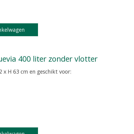
product is
0
van de 5
nkelwagen
uevia 400 liter zonder vlotter
2 x H 63 cm en geschikt voor:
product is
0
van de 5
nkelwagen