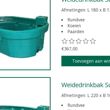
Afmetingen: L 180 x B 1
Rundvee
Koeien
Paarden
De beoordeling van dit 
€367,00
Toevoegen aan wi
Weidedrinkbak S
Afmetingen: L 220 x B 1
Rundvee