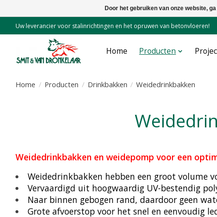
Door het gebruiken van onze website, ga
Uw leverancier voor stalinrichtingen en het opruwen van betonvloeren!
Home
Producten
Proje
Home
/
Producten
/
Drinkbakken
/
Weidedrinkbakken
Weidedr
Weidedrinkbakken en weidepomp voor een optima
Weidedrinkbakken hebben een groot volume voo
Vervaardigd uit hoogwaardig UV-bestendig pol
Naar binnen gebogen rand, daardoor geen wate
Grote afvoerstop voor het snel en eenvoudig le