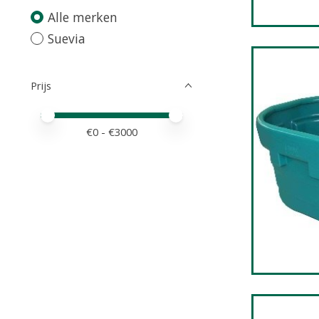
Alle merken
Suevia
Prijs
Minimale prijswaarde
Price maximum value
€
0
- €
3000