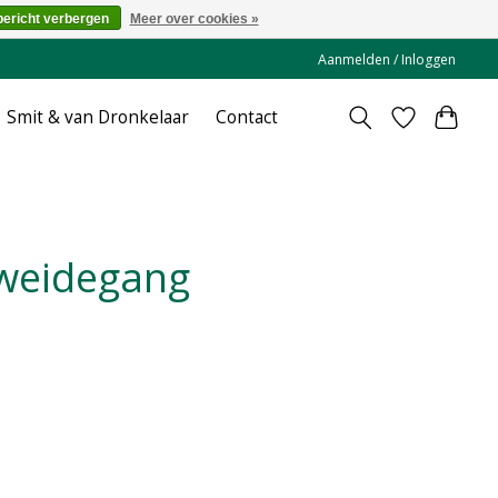
bericht verbergen
Meer over cookies »
Aanmelden / Inloggen
Smit & van Dronkelaar
Contact
 weidegang