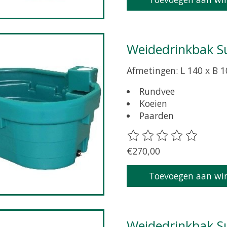
Weidedrinkbak S
Afmetingen: L 140 x B 1
Rundvee
Koeien
Paarden
De beoordeling van dit 
€270,00
Toevoegen aan wi
Weidedrinkbak S