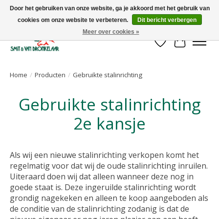
Door het gebruiken van onze website, ga je akkoord met het gebruik van
cookies om onze website te verbeteren.
Dit bericht verbergen
Uw leverancier voor stalinrichtingen en het opruwen van betonvloeren!
Meer over cookies »
Verlanglijst
Winkelwa
Home
/
Producten
/
Gebruikte stalinrichting
Gebruikte stalinrichting
2e kansje
Als wij een nieuwe stalinrichting verkopen komt het
regelmatig voor dat wij de oude stalinrichting inruilen.
Uiteraard doen wij dat alleen wanneer deze nog in
goede staat is. Deze ingeruilde stalinrichting wordt
grondig nagekeken en alleen te koop aangeboden als
de conditie van de stalinrichting zodanig is dat de