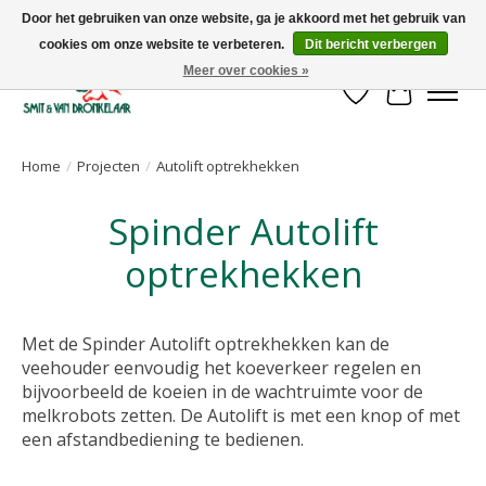
Door het gebruiken van onze website, ga je akkoord met het gebruik van
cookies om onze website te verbeteren.
Dit bericht verbergen
Uw leverancier voor stalinrichtingen en het opruwen van betonvloeren!
Meer over cookies »
Verlanglijst
Winkelwa
Home
/
Projecten
/
Autolift optrekhekken
Spinder Autolift
optrekhekken
Met de Spinder Autolift optrekhekken kan de
veehouder eenvoudig het koeverkeer regelen en
bijvoorbeeld de koeien in de wachtruimte voor de
melkrobots zetten. De Autolift is met een knop of met
een afstandbediening te bedienen.