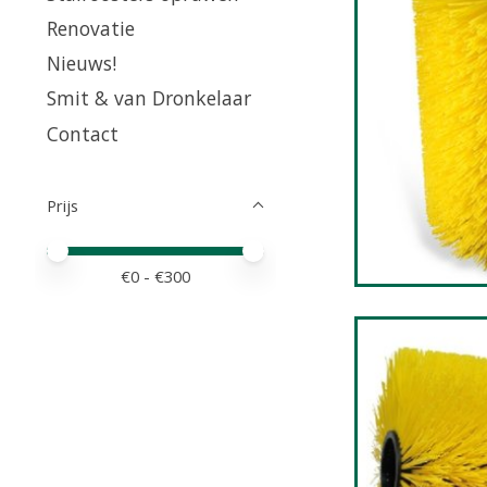
Renovatie
Nieuws!
Smit & van Dronkelaar
Contact
Prijs
Minimale prijswaarde
Price maximum value
€
0
- €
300