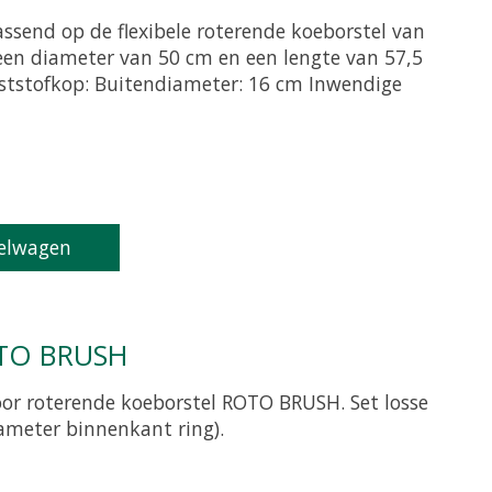
ssend op de flexibele roterende koeborstel van
 een diameter van 50 cm en een lengte van 57,5
ststofkop: Buitendiameter: 16 cm Inwendige
oduct is
0
van de 5
elwagen
ROTO BRUSH
oor roterende koeborstel ROTO BRUSH. Set losse
ameter binnenkant ring).
oduct is
0
van de 5