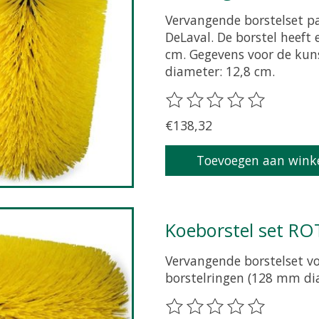
Vervangende borstelset pa
DeLaval. De borstel heeft
cm. Gegevens voor de kun
diameter: 12,8 cm.
De beoordeling van dit pr
€138,32
Toevoegen aan wink
Koeborstel set 
Vervangende borstelset v
borstelringen (128 mm di
De beoordeling van dit pr