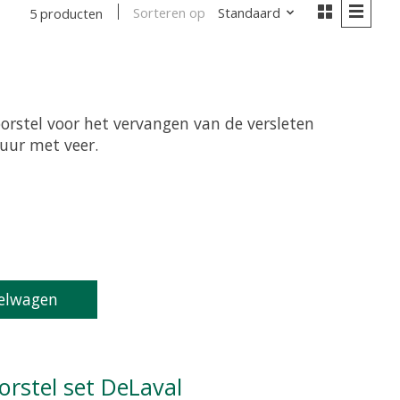
Sorteren op
Standaard
5 producten
orstel voor het vervangen van de versleten
tuur met veer.
oduct is
0
van de 5
elwagen
orstel set DeLaval