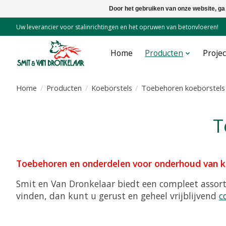
Door het gebruiken van onze website, ga
Uw leverancier voor stalinrichtingen en het opruwen van betonvloeren!
Home
Producten
Proje
Home
/
Producten
/
Koeborstels
/
Toebehoren koeborstels
Toebehoren en onderdelen voor onderhoud van k
Smit en Van Dronkelaar biedt een compleet assor
vinden, dan kunt u gerust en geheel vrijblijvend
c