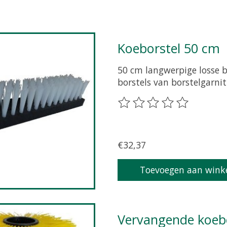
Koeborstel 50 cm
50 cm langwerpige losse b
borstels van borstelgarni
De beoordeling van dit pr
€32,37
Toevoegen aan wink
Vervangende koeb