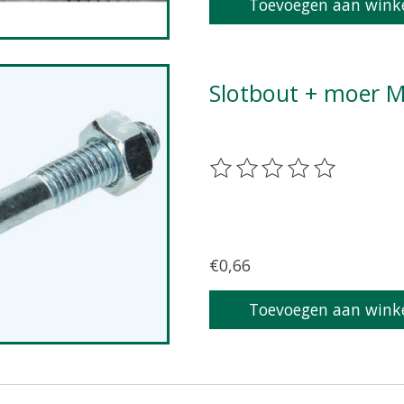
Toevoegen aan wink
Slotbout + moer 
De beoordeling van dit pr
€0,66
Toevoegen aan wink