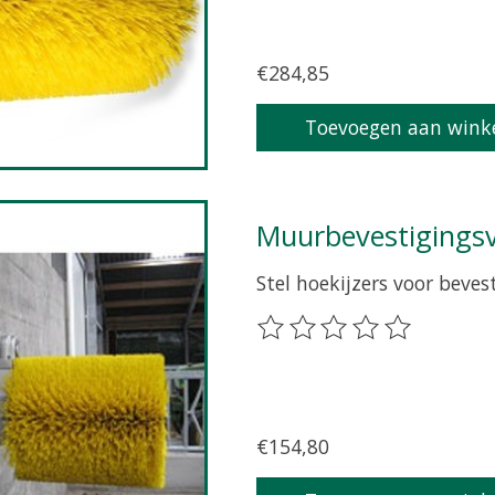
€284,85
Toevoegen aan wink
Muurbevestigings
Stel hoekijzers voor beve
De beoordeling van dit pr
€154,80