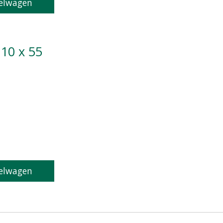
elwagen
M10 x 55
oduct is
0
van de 5
elwagen