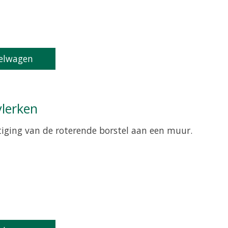
elwagen
vlerken
stiging van de roterende borstel aan een muur.
oduct is
0
van de 5