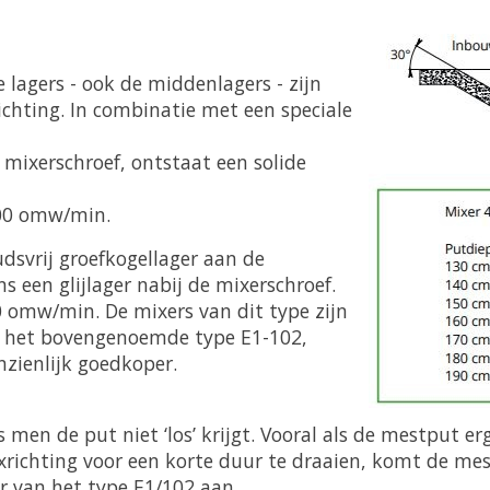
e lagers - ook de middenlagers - zijn
chting. In combinatie met een speciale
 mixerschroef, ontstaat een solide
000 omw/min.
dsvrij groefkogellager aan de
s een glijlager nabij de mixerschroef.
 omw/min. De mixers van dit type zijn
n het bovengenoemde type E1-102,
zienlijk goedkoper.
 men de put niet ‘los’ krijgt. Vooral als de mestput e
richting voor een korte duur te draaien, komt de mest 
r van het type E1/102 aan.