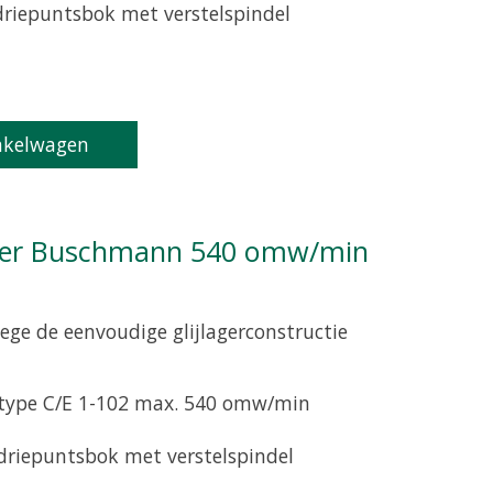
 driepuntsbok met verstelspindel
product is
0
van de 5
nkelwagen
ge de eenvoudige glijlagerconstructie
 type C/E 1-102 max. 540 omw/min
 driepuntsbok met verstelspindel