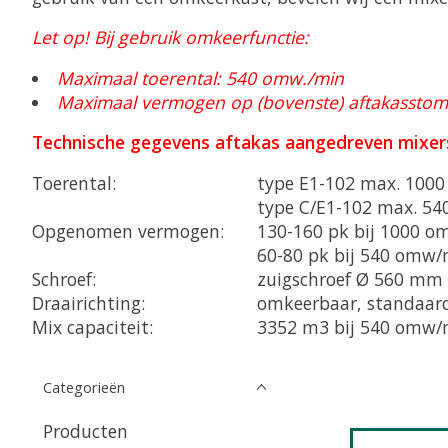
Let op! Bij gebruik omkeerfunctie:
Maximaal toerental: 540 omw./min
Maximaal vermogen op (bovenste) aftakasstom
Technische gegevens aftakas aangedreven mixer
Toerental:
type E1-102 max. 100
type C/E1-102 max. 5
Opgenomen vermogen:
130-160 pk bij 1000 
60-80 pk bij 540 omw/
Schroef:
zuigschroef Ø 560 mm
Draairichting:
omkeerbaar, standaar
Mix capaciteit:
3352 m3 bij 540 omw/
Categorieën
Producten