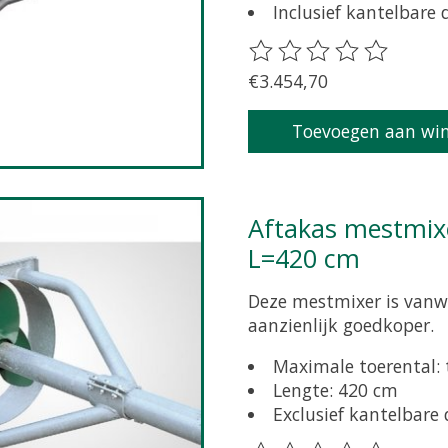
Inclusief kantelbare
De beoordeling van dit 
€3.454,70
Toevoegen aan wi
Aftakas mestmixer Buschmann 540 omw/min
L=420 cm
Deze mestmixer is vanwe
aanzienlijk goedkoper.
Maximale toerental:
Lengte: 420 cm
Exclusief kantelbare