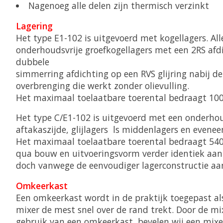
Nagenoeg alle delen zijn thermisch verzinkt
Lagering
Het type E1-102 is uitgevoerd met kogellagers. All
onderhoudsvrije groefkogellagers met een 2RS afdi
dubbele
simmerring afdichting op een RVS glijring nabij de
overbrenging die werkt zonder olievulling.
Het maximaal toelaatbare toerental bedraagt 1
Het type C/E1-102 is uitgevoerd met een onderhou
aftakaszijde, glijlagers ls middenlagers en eveneen
Het maximaal toelaatbare toerental bedraagt 540
qua bouw en uitvoeringsvorm verder identiek aa
doch vanwege de eenvoudiger lagerconstructie aan
Omkeerkast
Een omkeerkast wordt in de praktijk toegepast als
mixer de mest snel over de rand trekt. Door de mix
gebruik van een omkeerkast, bevelen wij een mixe