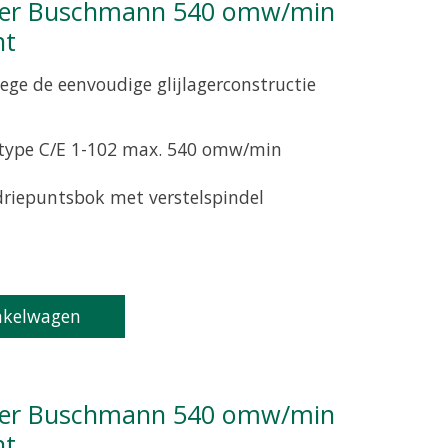
nt
ge de eenvoudige glijlagerconstructie
 type C/E 1-102 max. 540 omw/min
 driepuntsbok met verstelspindel
product is
0
van de 5
nkelwagen
nt