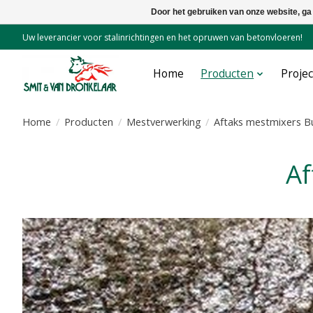
Door het gebruiken van onze website, ga
Uw leverancier voor stalinrichtingen en het opruwen van betonvloeren!
Home
Producten
Proje
Home
/
Producten
/
Mestverwerking
/
Aftaks mestmixers 