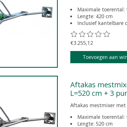
Maximale toerental:
Lengte: 420 cm
Inclusief kantelbare
De beoordeling van dit 
€3.255,12
Toevoegen aan wi
Aftakas mestmixer Buschmann 1000 omw/min
L=520 cm + 3 pu
Aftakas mestmixer met 
Maximale toerental:
Lengte: 520 cm