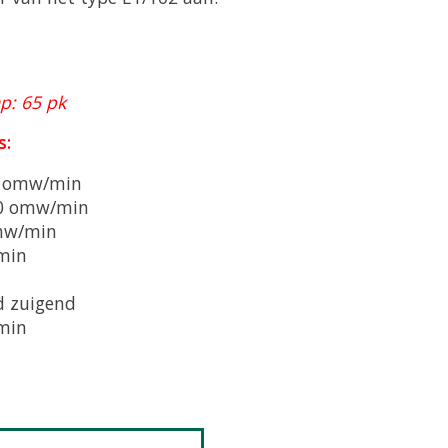
p: 65 pk
s:
0 omw/min
40 omw/min
omw/min
min
d zuigend
min