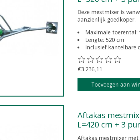
Deze mestmixer is vanwe
aanzienlijk goedkoper.
Maximale toerental:
Lengte: 520 cm
Inclusief kantelbare
De beoordeling van dit 
€3.236,11
Toevoegen aan wi
Aftakas mestmixer Buschmann 1000 omw/min
L=420 cm + 3 pu
Aftakas mestmixer met 