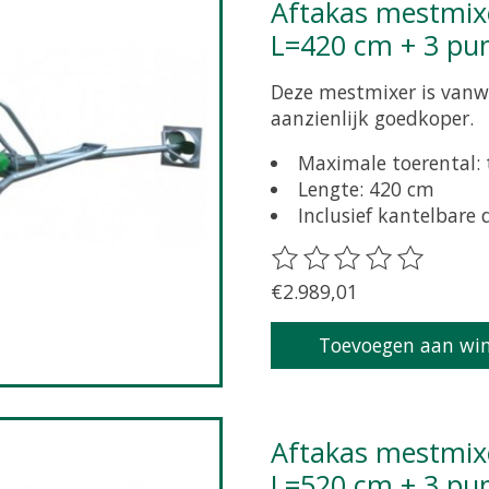
Aftakas mestmixer Buschmann 540 omw/min
L=420 cm + 3 pu
Deze mestmixer is vanwe
aanzienlijk goedkoper.
Maximale toerental:
Lengte: 420 cm
Inclusief kantelbare
De beoordeling van dit 
€2.989,01
Toevoegen aan wi
Aftakas mestmixer Buschmann 540 omw/min
L=520 cm + 3 pu