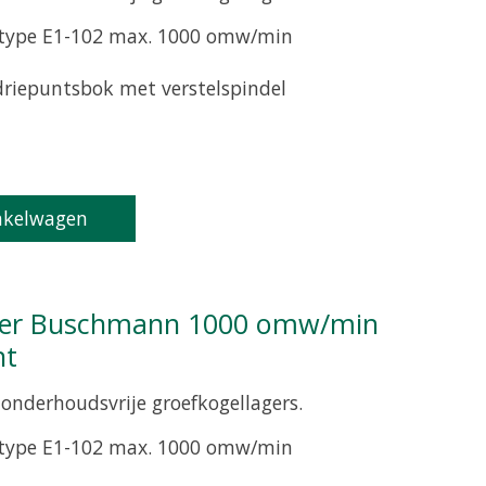
 type E1-102 max. 1000 omw/min
 driepuntsbok met verstelspindel
product is
0
van de 5
nkelwagen
nt
onderhoudsvrije groefkogellagers.
 type E1-102 max. 1000 omw/min