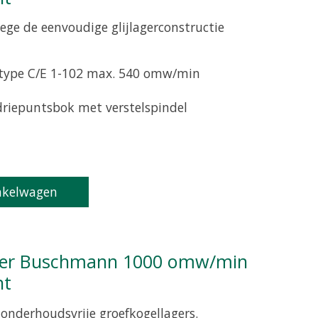
ge de eenvoudige glijlagerconstructie
 type C/E 1-102 max. 540 omw/min
 driepuntsbok met verstelspindel
product is
0
van de 5
nkelwagen
nt
onderhoudsvrije groefkogellagers.