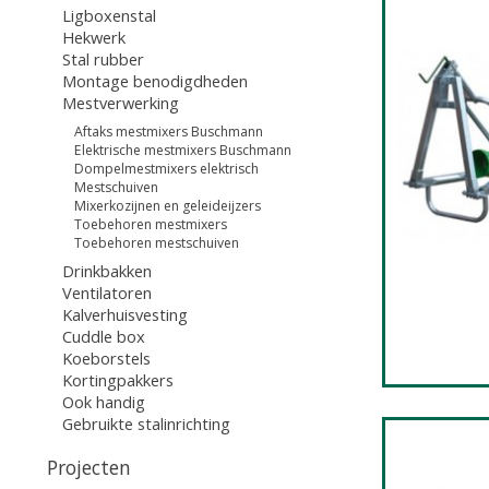
Ligboxenstal
Hekwerk
Stal rubber
Montage benodigdheden
Mestverwerking
Aftaks mestmixers Buschmann
Elektrische mestmixers Buschmann
Dompelmestmixers elektrisch
Mestschuiven
Mixerkozijnen en geleideijzers
Toebehoren mestmixers
Toebehoren mestschuiven
Drinkbakken
Ventilatoren
Kalverhuisvesting
Cuddle box
Koeborstels
Kortingpakkers
Ook handig
Gebruikte stalinrichting
Projecten