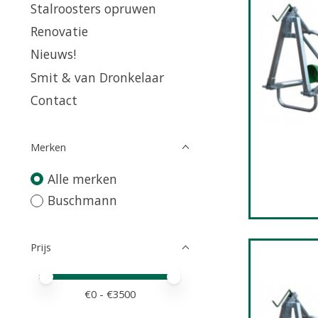
Stalroosters opruwen
Renovatie
Nieuws!
Smit & van Dronkelaar
Contact
Merken
Alle merken
Buschmann
Prijs
Minimale prijswaarde
Price maximum value
€
0
- €
3500