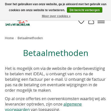
Door het gebruiken van onze website, ga je akkoord met het gebruik van
cookies om onze website te verbeteren.
Dit bericht verbergen
Uw leverancier voor stalinrichtingen en het opruwen van betonvloeren!
Meer over cookies »
Verlanglijst
Winkelwa
Home
/
Betaalmethoden
Betaalmethoden
Het is mogelijk om via de website de orderbevestiging
te betalen met iDEAL, u ontvangt van ons na de
betaling een factuur per e-mail. U ontvangt de factuur
pas na de betaling om eventuele wijzigingen in de
order mogelijk te maken.
Op al onze offertes en overeenkomsten waarbij wij als
leverancier optreden, zijn onze
algemene
voorwaarden
van toepassing.