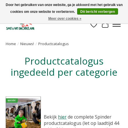
Door het gebruiken van onze website, ga je akkoord met het gebruik van
cookies om onze website te verbeteren.
Dit bericht verbergen
Uw leverancier voor stalinrichtingen en het opruwen van betonvloeren!
Meer over cookies »
Verlanglijst
Winkelwa
Home
/
Nieuws!
/
Productcatalogus
Productcatalogus
ingedeeld per categorie
Bekijk
hier
de complete Spinder
productcatalogus (let op laadtijd 44