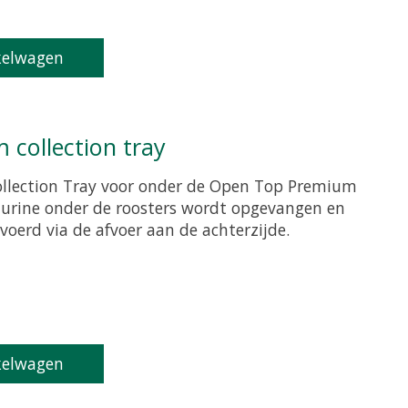
kelwagen
 collection tray
lection Tray voor onder de Open Top Premium
 urine onder de roosters wordt opgevangen en
oerd via de afvoer aan de achterzijde.
roduct is
0
van de 5
kelwagen