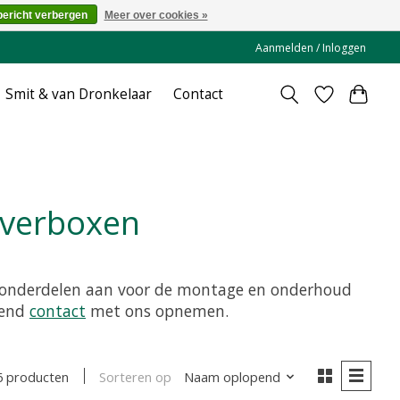
bericht verbergen
Meer over cookies »
Aanmelden / Inloggen
Smit & van Dronkelaar
Contact
lverboxen
n onderdelen aan voor de montage en onderhoud
vend
contact
met ons opnemen.
Sorteren op
Naam oplopend
6 producten