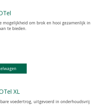
OTel
e mogelijkheid om brok en hooi gezamenlijk in
an te bieden.
roduct is
0
van de 5
kelwagen
fOTel XL
are voedertrog, uitgevoerd in onderhoudsvrij