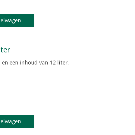
kelwagen
ter
en een inhoud van 12 liter.
roduct is
0
van de 5
kelwagen