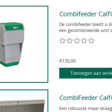
Combifeeder Calf
De combifeeder biedt u d
een gecombineerde unit a
De beoordeling van dit p
€135,00
Toevoegen aan win
CombiFeeder Cal
Een robuuste maar draagb