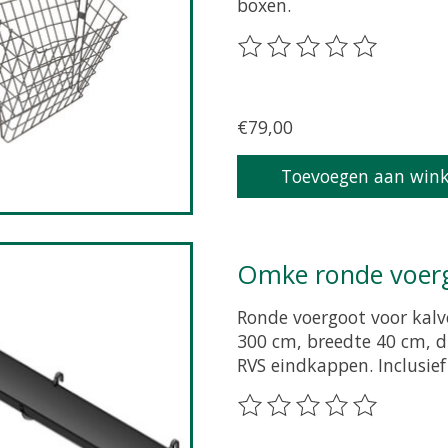
boxen.
De beoordeling van dit p
€79,00
Toevoegen aan win
Omke ronde voer
Ronde voergoot voor kalv
300 cm, breedte 40 cm, 
RVS eindkappen. Inclusie
De beoordeling van dit p