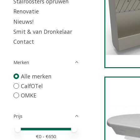
Stalroosters opruwen
Renovatie
Nieuws!
Smit & van Dronkelaar
Contact
Merken
Alle merken
CalfOTel
OMKE
Prijs
Minimale prijswaarde
Price maximum value
€
0
- €
650