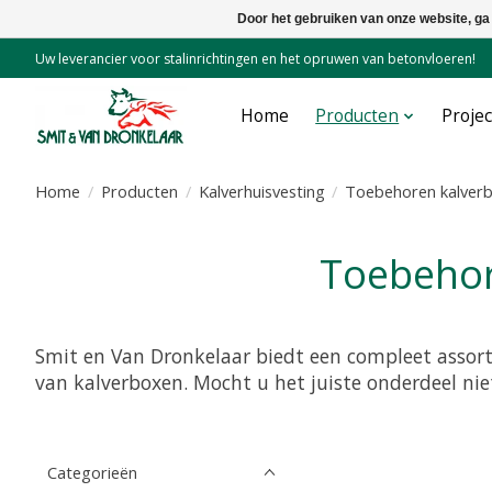
Door het gebruiken van onze website, ga
Uw leverancier voor stalinrichtingen en het opruwen van betonvloeren!
Home
Producten
Proje
Home
/
Producten
/
Kalverhuisvesting
/
Toebehoren kalver
Toebeho
Smit en Van Dronkelaar biedt een compleet asso
van kalverboxen. Mocht u het juiste onderdeel nie
Categorieën