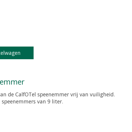
roduct is
0
van de 5
kelwagen
enemmer
an de CalfOTel speenemmer vrij van vuiligheid.
l speenemmers van 9 liter.
roduct is
0
van de 5