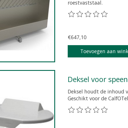
roestvaststaal.
De beoordeling van dit p
€647,10
Toevoegen aan win
Deksel voor spe
Deksel houdt de inhoud v
Geschikt voor de CalfOTe
De beoordeling van dit p