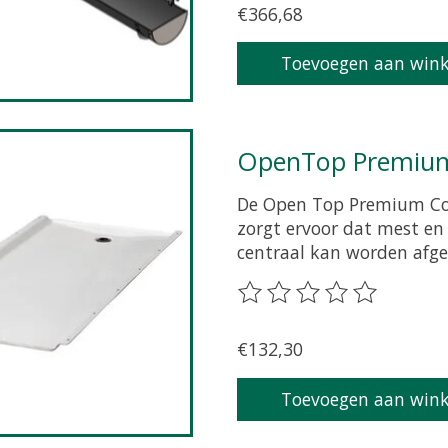
€366,68
Toevoegen aan win
OpenTop Premium
De Open Top Premium Col
zorgt ervoor dat mest en
centraal kan worden afgev
De beoordeling van dit p
€132,30
Toevoegen aan win