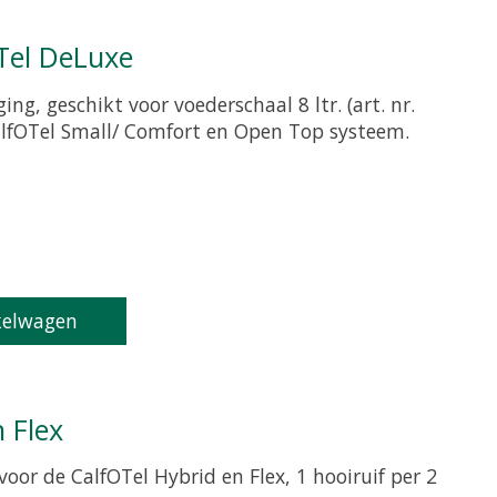
Tel DeLuxe
g, geschikt voor voederschaal 8 ltr. (art. nr.
alfOTel Small/ Comfort en Open Top systeem.
roduct is
0
van de 5
kelwagen
n Flex
voor de CalfOTel Hybrid en Flex, 1 hooiruif per 2