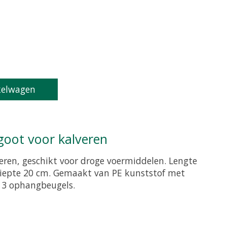
roduct is
0
van de 5
kelwagen
goot voor kalveren
eren, geschikt voor droge voermiddelen. Lengte
diepte 20 cm. Gemaakt van PE kunststof met
f 3 ophangbeugels.
roduct is
0
van de 5