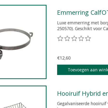
Emmerring CalfO
Luxe emmerring met borgin
250570). Geschikt voor C
De beoordeling van dit p
€12,60
Toevoegen aan win
Hooiruif Hybrid e
Gegalvaniseerde hooiruif 