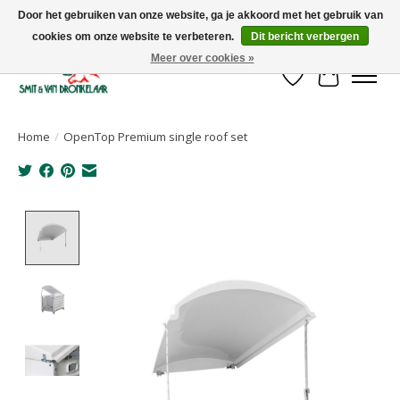
Door het gebruiken van onze website, ga je akkoord met het gebruik van
cookies om onze website te verbeteren.
Dit bericht verbergen
Uw leverancier voor stalinrichtingen en het opruwen van betonvloeren!
Meer over cookies »
Verlanglijst
Winkelwa
Home
/
OpenTop Premium single roof set
Product image slideshow Items