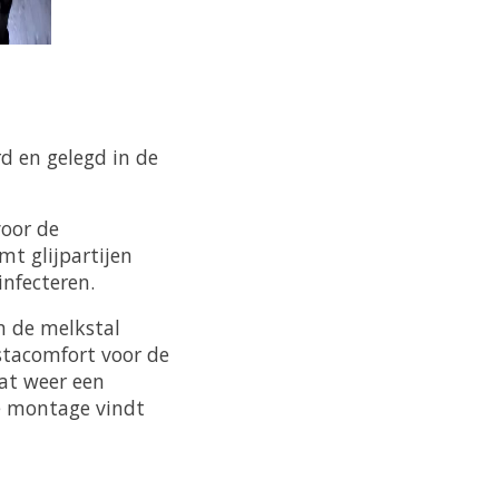
Rubbermat kraiburg ergomilk in de melkput
d en gelegd in de
voor de
t glijpartijen
infecteren.
n de melkstal
stacomfort voor de
wat weer een
e montage vindt