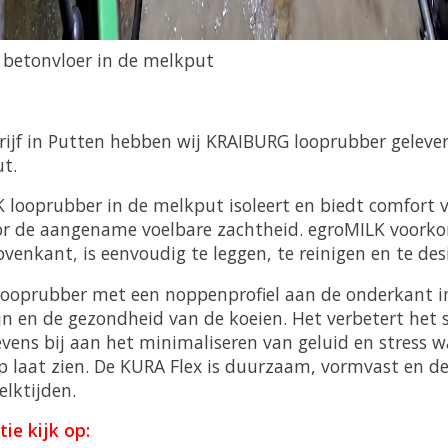
betonvloer in de melkput
rijf in Putten hebben wij KRAIBURG looprubber gelever
t.
looprubber in de melkput isoleert en biedt comfort 
 de aangename voelbare zachtheid. egroMILK voorkom
enkant, is eenvoudig te leggen, te reinigen en te des
 looprubber met een noppenprofiel aan de onderkant i
ijn en de gezondheid van de koeien. Het verbetert het 
evens bij aan het minimaliseren van geluid en stress 
p laat zien. De KURA Flex is duurzaam, vormvast en d
elktijden.
ie kijk op: