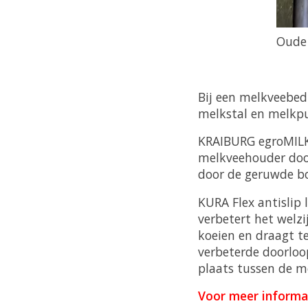
Oude 
Bij een melkveebed
melkstal en melkpu
KRAIBURG egroMILK 
melkveehouder door
door de geruwde bov
KURA Flex antislip
verbetert het welz
koeien en draagt t
verbeterde doorloo
plaats tussen de m
Voor meer informat