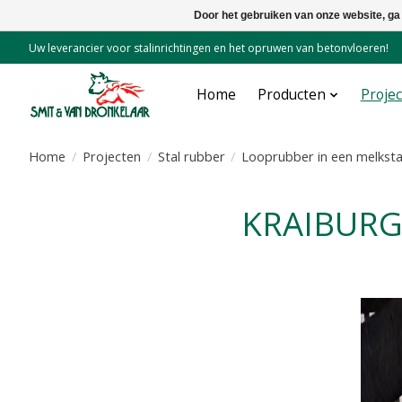
Door het gebruiken van onze website, ga
Uw leverancier voor stalinrichtingen en het opruwen van betonvloeren!
Home
Producten
Proje
Home
/
Projecten
/
Stal rubber
/
Looprubber in een melkstal
KRAIBURG