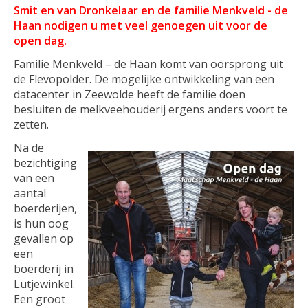
Smit en van Dronkelaar en de familie Menkveld - de
Haan nodigen u met veel genoegen uit voor de
open dag.
Familie Menkveld – de Haan komt van oorsprong uit
de Flevopolder. De mogelijke ontwikkeling van een
datacenter in Zeewolde heeft de familie doen
besluiten de melkveehouderij ergens anders voort te
zetten.
Na de
bezichtiging
van een
aantal
boerderijen,
is hun oog
gevallen op
een
boerderij in
Lutjewinkel.
Een groot