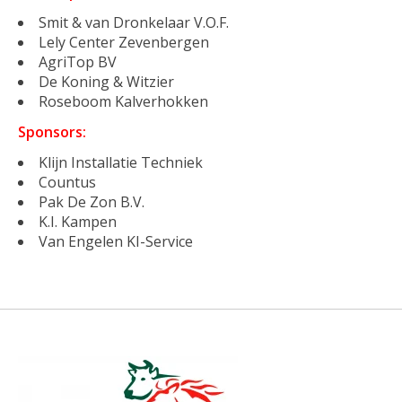
Smit & van Dronkelaar V.O.F.
Lely Center Zevenbergen
AgriTop BV
De Koning & Witzier
Roseboom Kalverhokken
Sponsors:
Klijn Installatie Techniek
Countus
Pak De Zon B.V.
K.I. Kampen
Van Engelen KI-Service