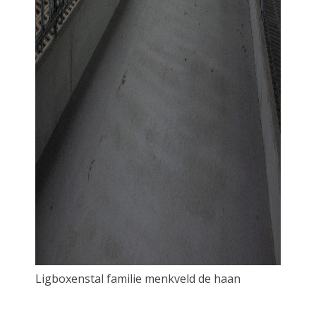
Ligboxenstal familie menkveld de haan
Ligbox