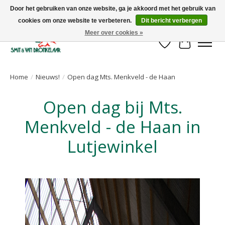
Door het gebruiken van onze website, ga je akkoord met het gebruik van
cookies om onze website te verbeteren.
Dit bericht verbergen
Uw leverancier voor stalinrichtingen en het opruwen van betonvloeren!
Meer over cookies »
Verlanglijst
Winkelwa
Home
/
Nieuws!
/
Open dag Mts. Menkveld - de Haan
Open dag bij Mts.
Menkveld - de Haan in
Lutjewinkel