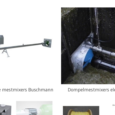
he mestmixers Buschmann
Dompelmestmixers ele