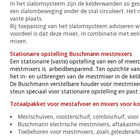
In het slalomsysteem zijn de kelderwanden zo ges
een slalombeweging onder de stal circuleert. Het
vaste plaats.
Bij toepassing van het slalomsysteem adviseren w
voordeel is dat deze mixer, in combinatie met een 
mixen.
Stationaire opstelling Buschmann mestmixers
Een stationaire (vaste) opstelling van een of mee
mestmixers is arbeidbesparend. Ten
opzichte va
het in- en uitbrengen
van de mestmixer in de keld
De Buschmann verstelbare houder voor mestmixe
steun speciaal voor stationaire
opstelling en pas
Totaalpakket voor mestafvoer en mixers voor koe
Mestschuiven, roosterschuif, combischuif, voor
Buschmann electrische mestmixers, aftakasmix
Toebehoren voor mestmixers, zoals geleiderai