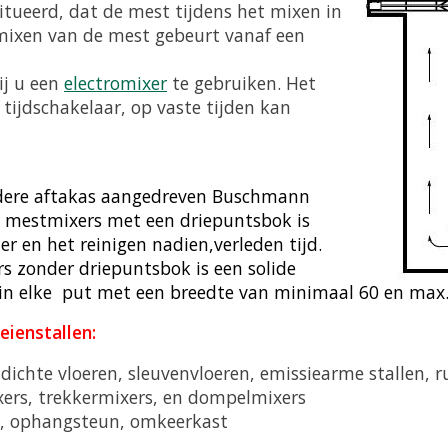
itueerd, dat de mest tijdens het mixen in
 mixen van de mest gebeurt vanaf een
ij u een
electromixer
te gebruiken. Het
tijdschakelaar, op vaste tijden kan
rdere aftakas
aangedreven Buschmann
n mestmixers met een driepuntsbok is
er en het reinigen nadien,
verleden tijd.
rs
zonder driepuntsbok is een solide
t in elke put met een breedte van minimaal 60
en max.
ienstallen:
 dichte vloeren, sleuvenvloeren, emissiearme stallen, 
ers, trekkermixers, en dompelmixers
ls, ophangsteun, omkeerkast