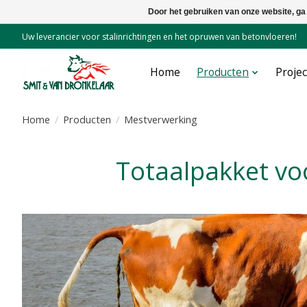
Door het gebruiken van onze website, ga
Uw leverancier voor stalinrichtingen en het opruwen van betonvloeren!
Home
Producten
Proje
Home
/
Producten
/
Mestverwerking
Totaalpakket v