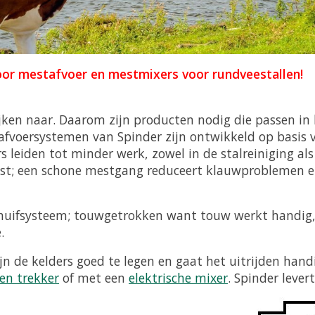
oor mestafvoer en mestmixers voor rundveestallen!
ijken naar. Daarom zijn producten nodig die passen in 
fvoersystemen van Spinder zijn ontwikkeld op basis 
s leiden tot minder werk, zowel in de stalreiniging al
 mest; een schone mestgang reduceert klauwproblemen
chuifsysteem; touwgetrokken want touw werkt handig,
.
ijn de kelders goed te legen en gaat het uitrijden ha
en trekker
of met een
elektrische mixer
. Spinder lever