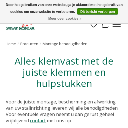
Door het gebruiken van onze website, ga je akkoord met het gebruik van
cookies om onze website te verbeteren.
Dit bericht verbergen
Uw leverancier voor stalinrichtingen en het opruwen van betonvloeren!
Meer over cookies »
Verlanglijst
Winkelwa
Home
/
Producten
/
Montage benodigdheden
Alles klemvast met de
juiste klemmen en
hulpstukken
Voor de juiste montage, bescherming en afwerking
van uw stalinrichting leveren wij alle benodigdheden.
Voor eventuele vragen neemt u dan gerust geheel
vrijblijvend
contact
met ons op.