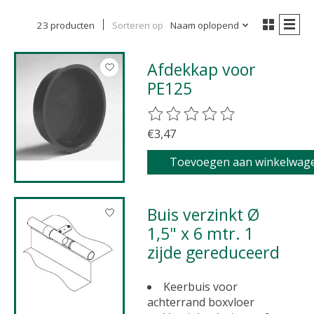
23 producten
Sorteren op
Naam oplopend
Afdekkap voor
PE125
De beoordeling van dit product 
€3,47
Toevoegen aan winkelwag
Buis verzinkt Ø
1,5" x 6 mtr. 1
zijde gereduceerd
Keerbuis voor
achterrand boxvloer