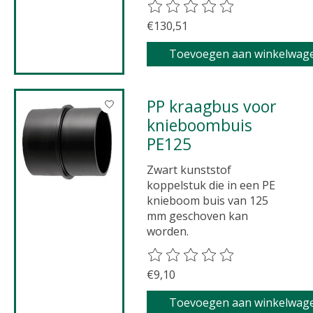
De beoordeling van dit product 
€130,51
Toevoegen aan winkelwag
PP kraagbus voor
knieboombuis
PE125
Zwart kunststof
koppelstuk die in een PE
knieboom buis van 125
mm geschoven kan
worden.
De beoordeling van dit product 
€9,10
Toevoegen aan winkelwag