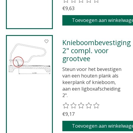
€9,63
Toevoegen aan winkelwag
Knieboombevestiging
2" compl. voor
grootvee
Steun voor het bevestigen
van een houten plank als
keerplank of knieboom,
aan een ligboxafscheiding
2".
De beoordeling van dit product 
€9,17
Toevoegen aan winkelwag