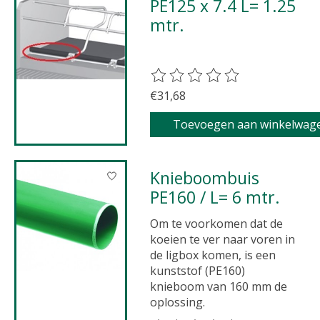
PE125 x 7.4 L= 1.25
mtr.
De beoordeling van dit product 
€31,68
Toevoegen aan winkelwag
Knieboombuis
PE160 / L= 6 mtr.
Om te voorkomen dat de
koeien te ver naar voren in
de ligbox komen, is een
kunststof (PE160)
knieboom van 160 mm de
oplossing.