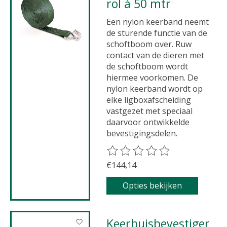
rol á 50 mtr
Een nylon keerband neemt
de sturende functie van de
schoftboom over. Ruw
contact van de dieren met
de schoftboom wordt
hiermee voorkomen. De
nylon keerband wordt op
elke ligboxafscheiding
vastgezet met speciaal
daarvoor ontwikkelde
bevestigingsdelen.
De beoordeling van dit product 
€144,14
Opties bekijken
Keerbuisbevestiger