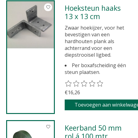
Hoeksteun haaks
13 x 13 cm
Zwaar hoekijzer, voor het
bevestigen van een
hardhouten plank als
achterrand voor een
diepstrooisel ligbed.
Per boxafscheiding één
steun plaatsen.
De beoordeling van dit product 
€16,26
Toevoegen aan winkelwag
Keerband 50 mm
rol á 100 mtr