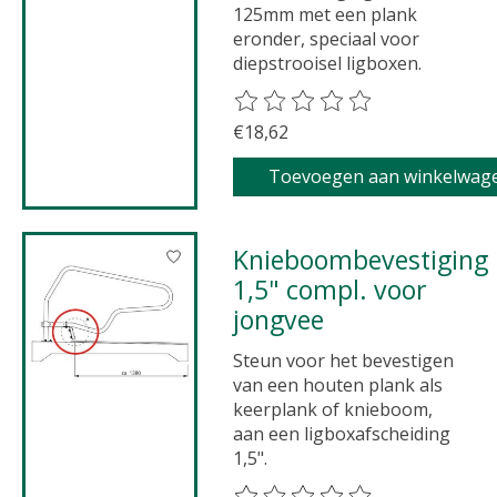
125mm met een plank
eronder, speciaal voor
diepstrooisel ligboxen.
De beoordeling van dit product 
€18,62
Toevoegen aan winkelwag
Knieboombevestiging
1,5" compl. voor
jongvee
Steun voor het bevestigen
van een houten plank als
keerplank of knieboom,
aan een ligboxafscheiding
1,5".
De beoordeling van dit product 