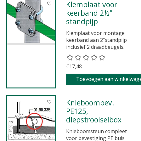
Klemplaat voor
keerband 2½"
standpijp
Klemplaat voor montage
keerband aan 2"standpijp
inclusief 2 draadbeugels.
De beoordeling van dit product 
€17,48
Toevoegen aan winkelwag
Knieboombev.
PE125,
diepstrooiselbox
Knieboomsteun compleet
voor bevestiging PE buis