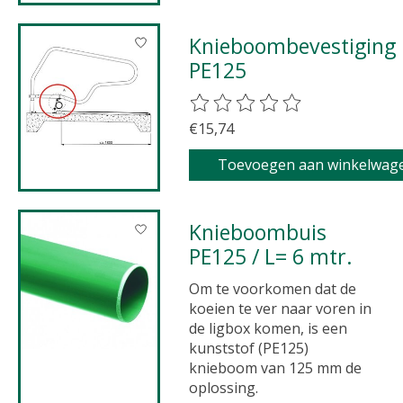
Knieboombevestiging
PE125
De beoordeling van dit product 
€15,74
Toevoegen aan winkelwag
Knieboombuis
PE125 / L= 6 mtr.
Om te voorkomen dat de
koeien te ver naar voren in
de ligbox komen, is een
kunststof (PE125)
knieboom van 125 mm de
oplossing.