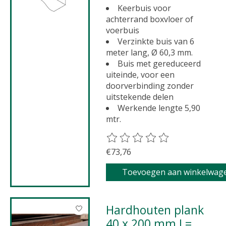
Keerbuis voor
achterrand boxvloer of
voerbuis
Verzinkte buis van 6
meter lang, Ø 60,3 mm.
Buis met gereduceerd
uiteinde, voor een
doorverbinding zonder
uitstekende delen
Werkende lengte 5,90
mtr.
De beoordeling van dit product 
€73,76
Toevoegen aan winkelwag
Hardhouten plank
40 x 200 mm L=