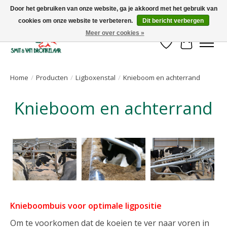
Door het gebruiken van onze website, ga je akkoord met het gebruik van
cookies om onze website te verbeteren.
Dit bericht verbergen
Uw leverancier voor stalinrichtingen en het opruwen van betonvloeren!
Meer over cookies »
Verlanglijst
Winkelwa
Home
/
Producten
/
Ligboxenstal
/
Knieboom en achterrand
Knieboom en achterrand
Knieboombuis voor optimale ligpositie
Om te voorkomen dat de koeien te ver naar voren in