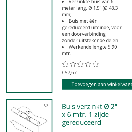
Verzinkte buis van 6
meter lang, Ø 1,5" (Ø 48,3
mm)
Buis met één
gereduceerd uiteinde, voor
een doorverbinding
zonder uitstekende delen
Werkende lengte 5,90
mtr.
De beoordeling van dit product 
€57,67
Toevoegen aan winkelwag
Buis verzinkt Ø 2"
x 6 mtr. 1 zijde
gereduceerd