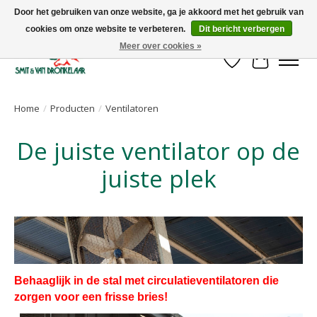
Door het gebruiken van onze website, ga je akkoord met het gebruik van
cookies om onze website te verbeteren.
Dit bericht verbergen
Uw leverancier voor stalinrichtingen en het opruwen van betonvloeren!
Meer over cookies »
Verlanglijst
Winkelwa
Home
/
Producten
/
Ventilatoren
De juiste ventilator op de
juiste plek
Behaaglijk in de stal met circulatieventilatoren die
zorgen voor een frisse bries!