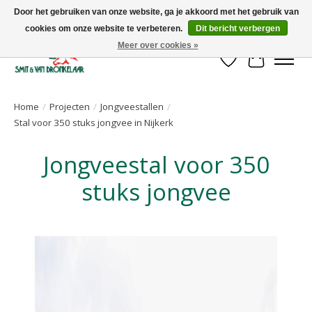
Door het gebruiken van onze website, ga je akkoord met het gebruik van
cookies om onze website te verbeteren.
Dit bericht verbergen
Uw leverancier voor stalinrichtingen en het opruwen van betonvloeren!
Meer over cookies »
Verlanglijst
Winkelwa
Home
/
Projecten
/
Jongveestallen
/
Stal voor 350 stuks jongvee in Nijkerk
Jongveestal voor 350
stuks jongvee