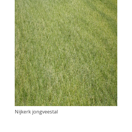
Nijkerk jongveestal
Nijker