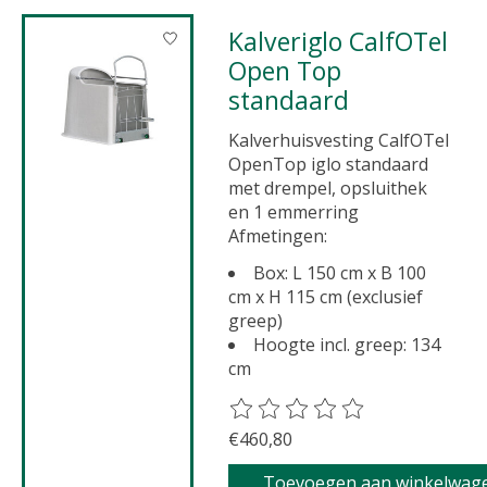
Kalveriglo CalfOTel
Open Top
standaard
Kalverhuisvesting CalfOTel
OpenTop iglo standaard
met drempel, opsluithek
en 1 emmerring
Afmetingen:
Box: L 150 cm x B 100
cm x H 115 cm (exclusief
greep)
Hoogte incl. greep: 134
cm
De beoordeling van dit product 
€460,80
Toevoegen aan winkelwag