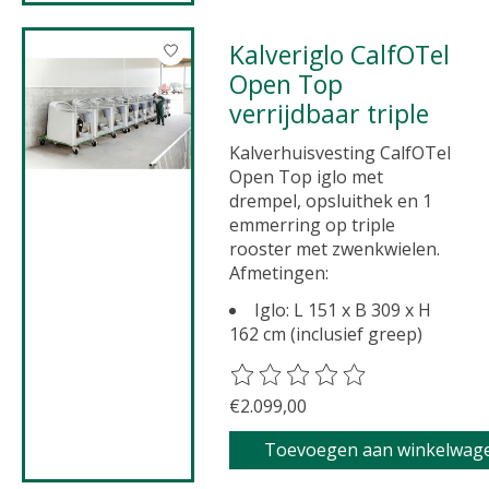
Kalveriglo CalfOTel
Open Top
verrijdbaar triple
Kalverhuisvesting CalfOTel
Open Top iglo met
drempel, opsluithek en 1
emmerring op triple
rooster met zwenkwielen.
Afmetingen:
Iglo: L 151 x B 309 x H
162 cm (inclusief greep)
De beoordeling van dit product 
€2.099,00
Toevoegen aan winkelwag