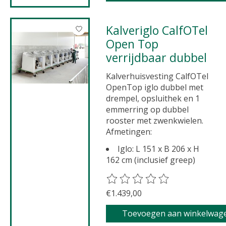
Kalveriglo CalfOTel
Open Top
verrijdbaar dubbel
Kalverhuisvesting CalfOTel
OpenTop iglo dubbel met
drempel, opsluithek en 1
emmerring op dubbel
rooster met zwenkwielen.
Afmetingen:
Iglo: L 151 x B 206 x H
162 cm (inclusief greep)
De beoordeling van dit product 
€1.439,00
Toevoegen aan winkelwag