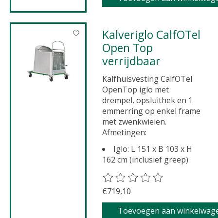
Kalveriglo CalfOTel
Open Top
verrijdbaar
Kalfhuisvesting CalfOTel
OpenTop iglo met
drempel, opsluithek en 1
emmerring op enkel frame
met zwenkwielen.
Afmetingen:
Iglo: L 151 x B 103 x H
162 cm (inclusief greep)
De beoordeling van dit product 
€719,10
Toevoegen aan winkelwag