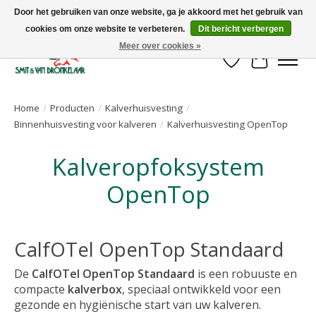
Door het gebruiken van onze website, ga je akkoord met het gebruik van
cookies om onze website te verbeteren.
Dit bericht verbergen
Uw leverancier voor stalinrichtingen en het opruwen van betonvloeren!
Meer over cookies »
Verlanglijst
Winkelwa
Home
/
Producten
/
Kalverhuisvesting
/
Binnenhuisvesting voor kalveren
/
Kalverhuisvesting OpenTop
Kalveropfoksystem
OpenTop
CalfOTel OpenTop Standaard
De
CalfOTel OpenTop Standaard
is een robuuste en
compacte
kalverbox
, speciaal ontwikkeld voor een
gezonde en hygiënische start van uw kalveren.