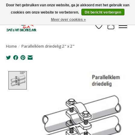
Door het gebruiken van onze website, ga je akkoord met het gebruik van
cookies om onze website te verbeteren.
Dit bericht verbergen
Uw leverancier voor stalinrichtingen en het opruwen van betonvloeren!
Meer over cookies »
Verlanglijst
Winkelwa
Home
/
Parallelklem driedelig 2" x 2"
Product image slideshow Items