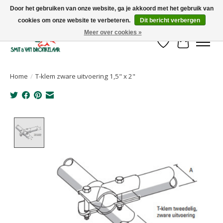
Door het gebruiken van onze website, ga je akkoord met het gebruik van
cookies om onze website te verbeteren.
Dit bericht verbergen
Uw leverancier voor stalinrichtingen en het opruwen van betonvloeren!
Meer over cookies »
Verlanglijst
Winkelwa
Home
/
T-klem zware uitvoering 1,5" x 2"
Product image slideshow Items