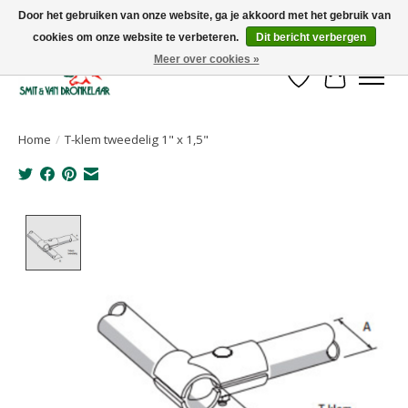
Door het gebruiken van onze website, ga je akkoord met het gebruik van
cookies om onze website te verbeteren.
Dit bericht verbergen
Uw leverancier voor stalinrichtingen en het opruwen van betonvloeren!
Meer over cookies »
Verlanglijst
Winkelwa
Home
/
T-klem tweedelig 1" x 1,5"
Product image slideshow Items