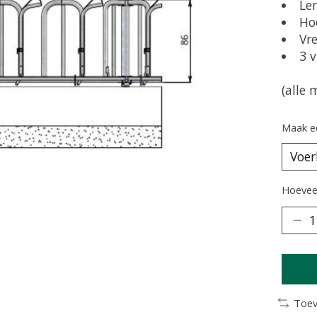
Le
Ho
Vr
3 
(alle 
Maak e
Hoeveel
Toev