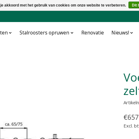
 je akkoord met het gebruik van cookies om onze website te verbeteren.
Dit 
cten
Stalroosters opruwen
Renovatie
Nieuws!
Voerhek Spinder Zweeds
ze
Artike
€657
Excl. b