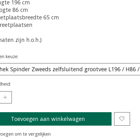
ngte 196 cm
ogte 86 cm
eetplaatsbreedte 65 cm
vreetplaatsen
maten zijn h.o.h.)
en keuze:
heid:
Toevoegen aan winkelwagen
oegen om te vergelijken