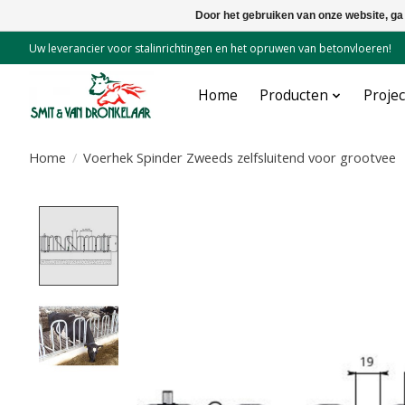
Door het gebruiken van onze website, ga
Uw leverancier voor stalinrichtingen en het opruwen van betonvloeren!
Home
Producten
Proje
Home
/
Voerhek Spinder Zweeds zelfsluitend voor grootvee
Product image slideshow Items