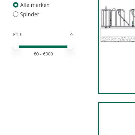
Alle merken
Spinder
Prijs
Minimale prijswaarde
Price maximum value
€
0
- €
900