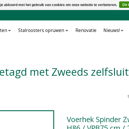
 je akkoord met het gebruik van cookies om onze website te verbeteren.
Dit 
cten
Stalroosters opruwen
Renovatie
Nieuws!
getagd met Zweeds zelfslui
Voerhek Spinder Zweeds zelfsluitend grootvee L150 /
H86 / VPB75 cm / 