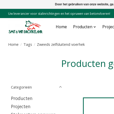
Door het gebruiken van onze website, ga
Uw leverancier voor stalinrichtingen en het opruwen van betonvloeren!
Home
Producten
Proje
Home
/
Tags
/
Zweeds zelfsluitend voerhek
Producten 
Categorieën
Producten
Projecten