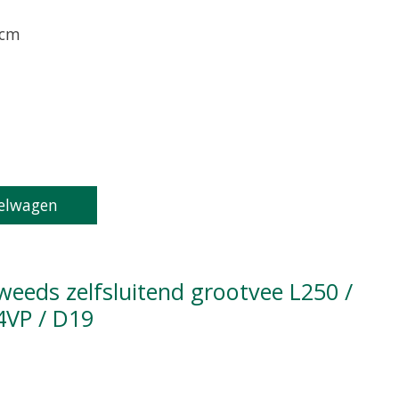
 cm
oduct is
0
van de 5
elwagen
4VP / D19