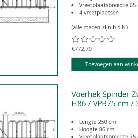
Vreetplaatsbreedte 65
4 vreetplaatsen
(alle maten zijn h.o.h.)
De beoordeling van dit pr
€772,79
Toevoegen aan wink
Voerhek Spinder Zweeds zelfsluitend grootvee L250 /
H86 / VPB75 cm / 
Lengte 250 cm
Hoogte 86 cm
Vreetplaatsbreedte 75