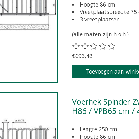
Hoogte 86 cm
Vreetplaatsbreedte 75
3 vreetplaatsen
(alle maten zijn h.o.h.)
De beoordeling van dit pr
€693,48
Toevoegen aan wink
Voerhek Spinder Zweeds zelfsluitend grootvee L250 /
H86 / VPB65 cm / 
Lengte 250 cm
Hoogte 86 cm