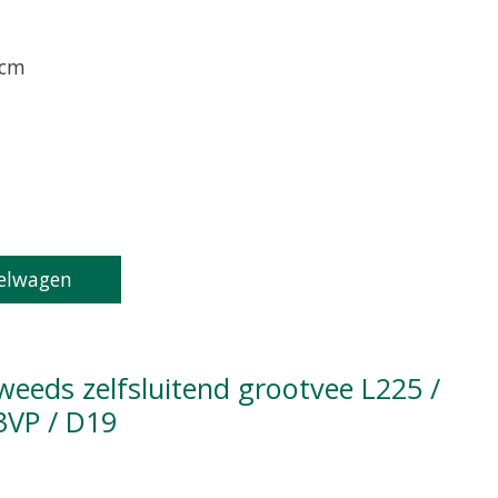
 cm
oduct is
0
van de 5
elwagen
3VP / D19