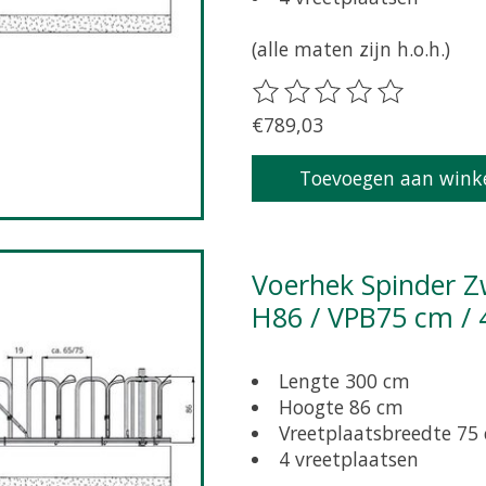
(alle maten zijn h.o.h.)
De beoordeling van dit pr
€789,03
Toevoegen aan wink
Voerhek Spinder Zweeds zelfsluitend grootvee L300 /
H86 / VPB75 cm / 
Lengte 300 cm
Hoogte 86 cm
Vreetplaatsbreedte 75
4 vreetplaatsen