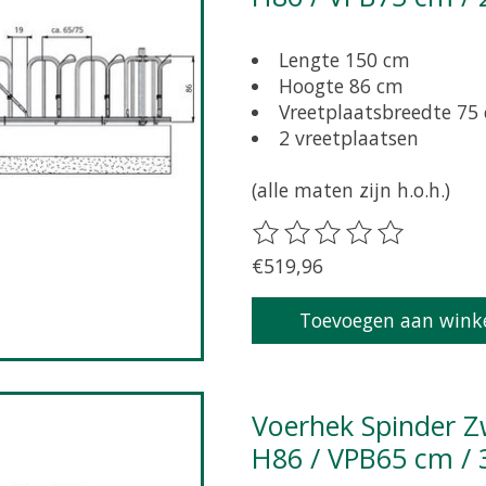
Lengte 150 cm
Hoogte 86 cm
Vreetplaatsbreedte 75
2 vreetplaatsen
(alle maten zijn h.o.h.)
De beoordeling van dit pr
€519,96
Toevoegen aan wink
Voerhek Spinder Zweeds zelfsluitend grootvee L180 /
H86 / VPB65 cm / 