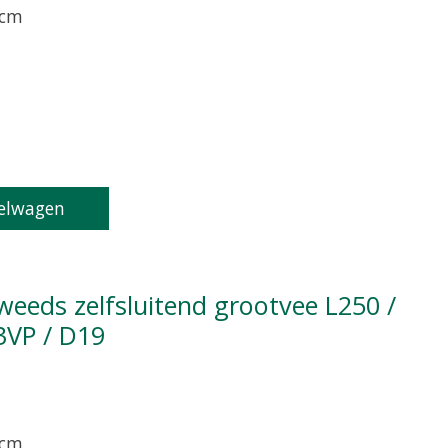
 cm
oduct is
0
van de 5
elwagen
3VP / D19
 cm