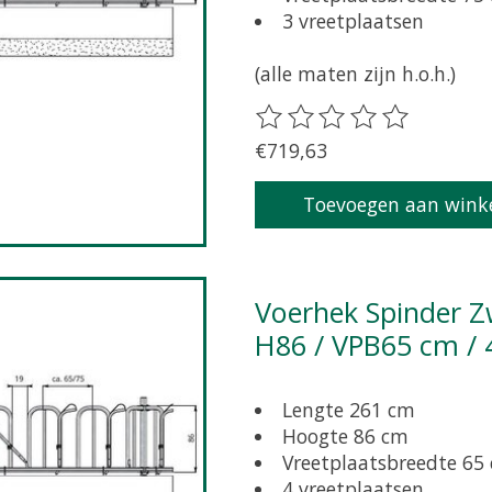
3 vreetplaatsen
(alle maten zijn h.o.h.)
De beoordeling van dit pr
€719,63
Toevoegen aan wink
Voerhek Spinder Zweeds zelfsluitend grootvee L261 /
H86 / VPB65 cm / 
Lengte 261 cm
Hoogte 86 cm
Vreetplaatsbreedte 65
4 vreetplaatsen