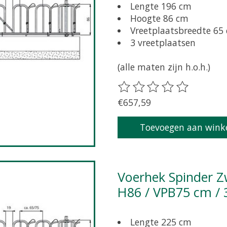
Lengte 196 cm
Hoogte 86 cm
Vreetplaatsbreedte 65
3 vreetplaatsen
(alle maten zijn h.o.h.)
De beoordeling van dit pr
€657,59
Toevoegen aan wink
Voerhek Spinder Zweeds zelfsluitend grootvee L225 /
H86 / VPB75 cm / 
Lengte 225 cm