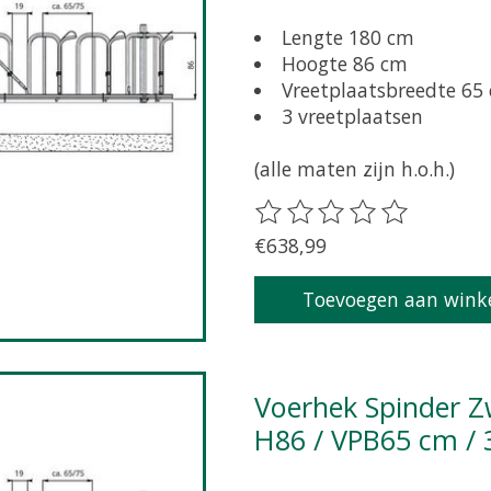
Lengte 180 cm
Hoogte 86 cm
Vreetplaatsbreedte 65
3 vreetplaatsen
(alle maten zijn h.o.h.)
De beoordeling van dit pr
€638,99
Toevoegen aan wink
Voerhek Spinder Zweeds zelfsluitend grootvee L196 /
H86 / VPB65 cm / 