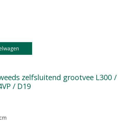
oduct is
0
van de 5
elwagen
4VP / D19
 cm