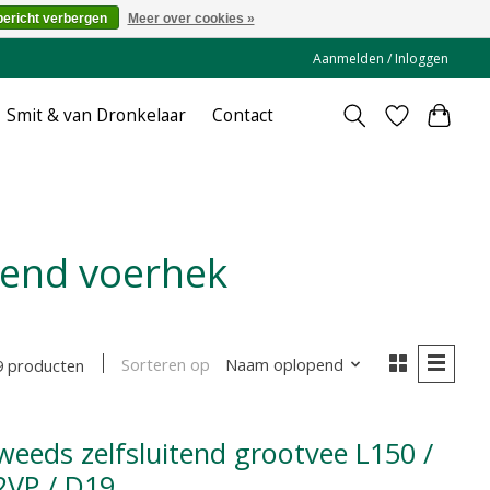
bericht verbergen
Meer over cookies »
Aanmelden / Inloggen
Smit & van Dronkelaar
Contact
tend voerhek
Sorteren op
Naam oplopend
9 producten
2VP / D19