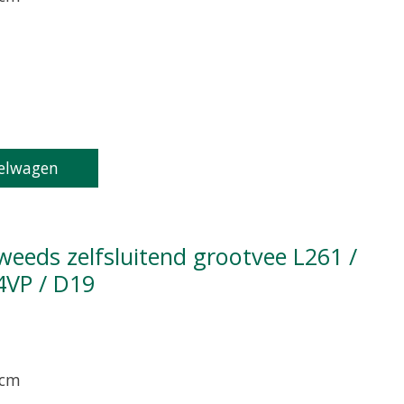
oduct is
0
van de 5
elwagen
4VP / D19
 cm