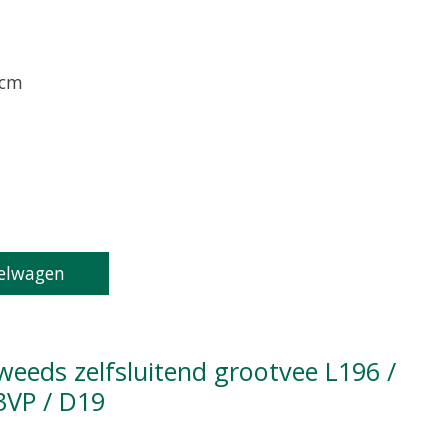
 cm
oduct is
0
van de 5
elwagen
3VP / D19