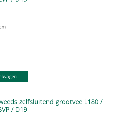
 cm
oduct is
0
van de 5
elwagen
3VP / D19