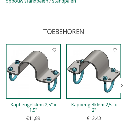
opbouw standpalen
/
standpalen
TOEBEHOREN
Items van productcarrousel
Kapbeugelklem 2,5" x
Kapbeugelklem 2,5" x
1,5"
2"
€11,89
€12,43