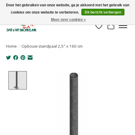
Door het gebruiken van onze website, ga je akkoord met het gebruik van
cookies om onze website te verbeteren.
Dit bericht verbergen
Uw leverancier voor stalinrichtingen en het opruwen van betonvloeren!
Meer over cookies »
Verlanglijst
Winkelwa
Home
/
Opbouw standpaal 2,5" x 160 cm
Product image slideshow Items