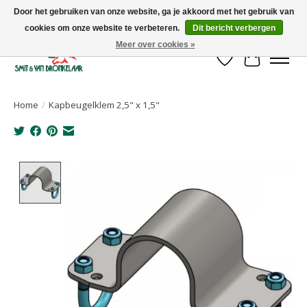
Door het gebruiken van onze website, ga je akkoord met het gebruik van
cookies om onze website te verbeteren.
Dit bericht verbergen
Uw leverancier voor stalinrichtingen en het opruwen van betonvloeren!
Meer over cookies »
Verlanglijst
Winkelwa
Home
/
Kapbeugelklem 2,5" x 1,5"
Product image slideshow Items