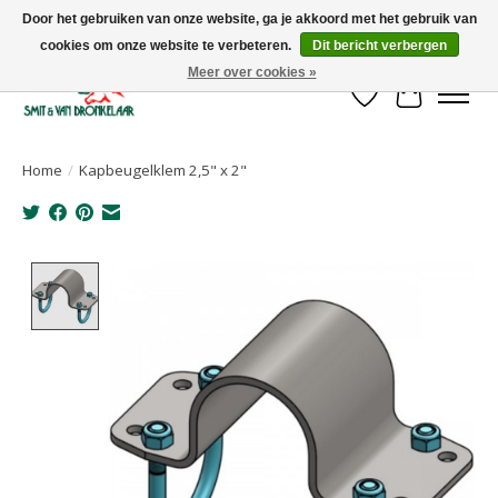
Door het gebruiken van onze website, ga je akkoord met het gebruik van
cookies om onze website te verbeteren.
Dit bericht verbergen
Uw leverancier voor stalinrichtingen en het opruwen van betonvloeren!
Meer over cookies »
Verlanglijst
Winkelwa
Home
/
Kapbeugelklem 2,5" x 2"
Product image slideshow Items