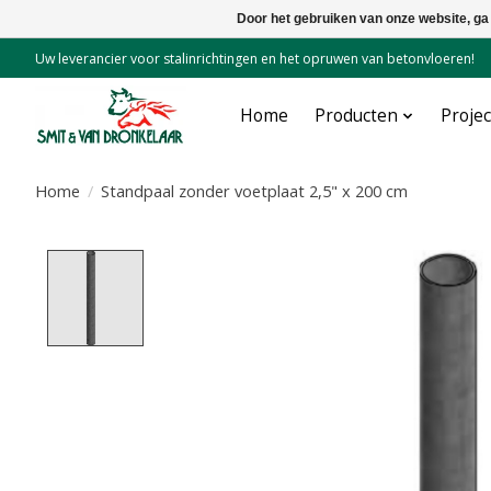
Door het gebruiken van onze website, ga
Uw leverancier voor stalinrichtingen en het opruwen van betonvloeren!
Home
Producten
Proje
Home
/
Standpaal zonder voetplaat 2,5" x 200 cm
Product image slideshow Items