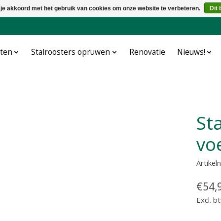
 je akkoord met het gebruik van cookies om onze website te verbeteren.
Dit 
cten
Stalroosters opruwen
Renovatie
Nieuws!
Standpaal zonder
vo
Artike
€54,
Excl. b