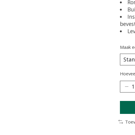
Ro
Bu
In
beves
Le
Maak e
Hoeveel
Toev