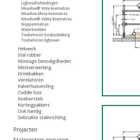
Ligboxafscheidingen
Meadow® Vista koematras
Meadow Mesa koematras
Meadow® Valley koematras
Noppenmatras
Waterbedden
Toebehoren boxbedekking
Toebehoren ligboxen
Hekwerk
Stal rubber
Montage benodigdheden
Mestverwerking
Drinkbakken
Ventilatoren
Kalverhuisvesting
Cuddle box
Koeborstels
Kortingpakkers
Ook handig
Gebruikte stalinrichting
Projecten
Stalroosters opruwen