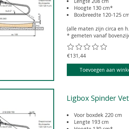
Lengte 208 cm
Hoogte 130 cm*
Boxbreedte 120-125 c
(alle maten zijn circa en h.
* gemeten vanaf bovenzijd
De beoordeling van dit pr
€131,44
Toevoegen aan wink
Ligbox Spinder Ve
Voor boxdek 220 cm
Lengte 193 cm
Hoogte 130 cm*