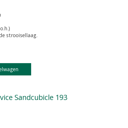
m
o.h.)
e strooisellaag.
oduct is
0
van de 5
elwagen
tvice Sandcubicle 193