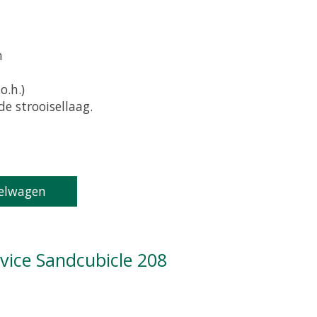
m
o.h.)
e strooisellaag.
oduct is
0
van de 5
elwagen
tvice Sandcubicle 208