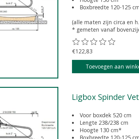
Boxbreedte 120-125 c
(alle maten zijn circa en h.
* gemeten vanaf bovenzijd
De beoordeling van dit pr
€122,83
Toevoegen aan wink
Ligbox Spinder Ve
Voor boxdek 520 cm
Lengte 238/238 cm
Hoogte 130 cm*
Boxbreedte 120-125 c