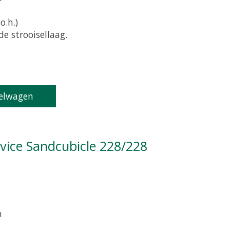
o.h.)
e strooisellaag.
oduct is
0
van de 5
elwagen
tvice Sandcubicle 228/228
m