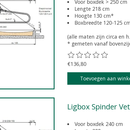
Voor boxdek > 250 cm
Lengte 218 cm
Hoogte 130 cm*
Boxbreedte 120-125 c
(alle maten zijn circa en h.
* gemeten vanaf bovenzijd
De beoordeling van dit pr
€136,80
Toevoegen aan wink
Ligbox Spinder Ve
Voor boxdek 240 cm