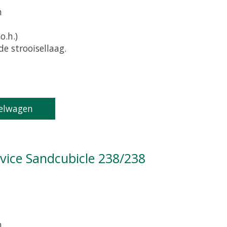
m
o.h.)
e strooisellaag.
oduct is
0
van de 5
elwagen
tvice Sandcubicle 238/238
m