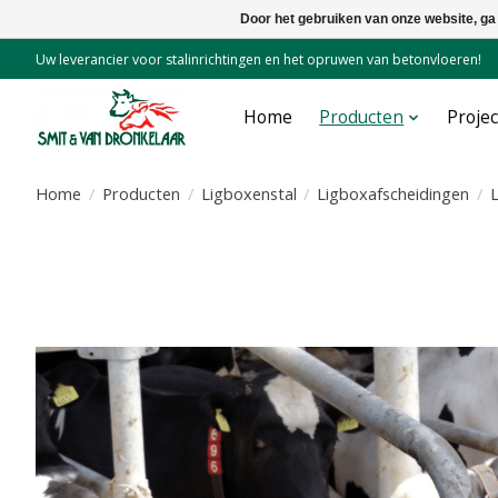
Door het gebruiken van onze website, ga
Uw leverancier voor stalinrichtingen en het opruwen van betonvloeren!
Home
Producten
Proje
Home
/
Producten
/
Ligboxenstal
/
Ligboxafscheidingen
/
L