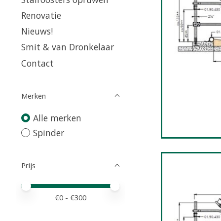
Renovatie
Nieuws!
Smit & van Dronkelaar
Contact
Merken
Alle merken
Spinder
Prijs
Minimale prijswaarde
Price maximum value
€
0
- €
300