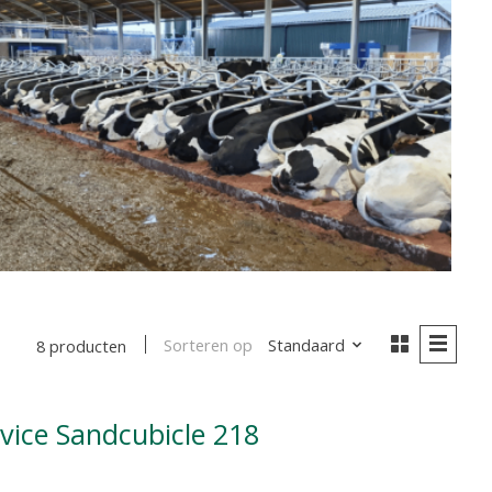
Sorteren op
Standaard
8 producten
tvice Sandcubicle 218