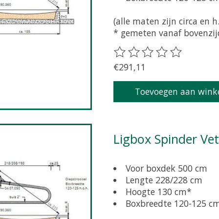
(alle maten zijn circa en h.
* gemeten vanaf bovenzijd
De beoordeling van dit pr
€291,11
Toevoegen aan wink
Ligbox Spinder Ve
Voor boxdek 500 cm
Lengte 228/228 cm
Hoogte 130 cm*
Boxbreedte 120-125 c