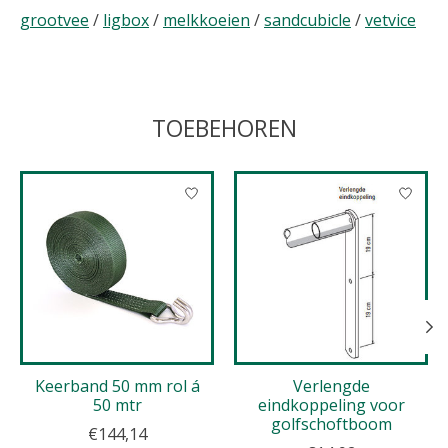
grootvee
/
ligbox
/
melkkoeien
/
sandcubicle
/
vetvice
TOEBEHOREN
Items van productcarrousel
Keerband 50 mm rol á
Verlengde
50 mtr
eindkoppeling voor
golfschoftboom
€144,14