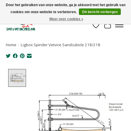
Door het gebruiken van onze website, ga je akkoord met het gebruik van
cookies om onze website te verbeteren.
Dit bericht verbergen
Uw leverancier voor stalinrichtingen en het opruwen van betonvloeren!
Meer over cookies »
Verlanglijst
Winkelwa
Home
/
Ligbox Spinder Vetvice Sandcubicle 218/218
Product image slideshow Items