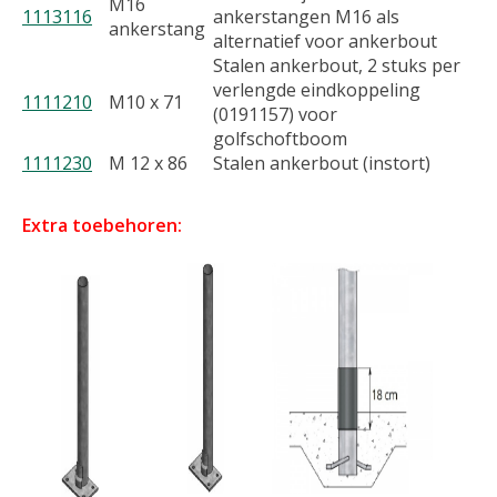
M16
1113116
ankerstangen M16 als
ankerstang
alternatief voor ankerbout
Stalen ankerbout, 2 stuks per
verlengde eindkoppeling
1111210
M10 x 71
(0191157) voor
golfschoftboom
1111230
M 12 x 86
Stalen ankerbout (instort)
Extra toebehoren: