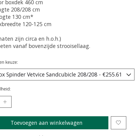
or boxdek 460 cm
ngte 208/208 cm
ogte 130 cm*
xbreedte 120-125 cm
maten zijn circa en h.o.h.)
eten vanaf bovenzijde strooisellaag.
en keuze:
heid:
Toevoegen aan winkelwagen