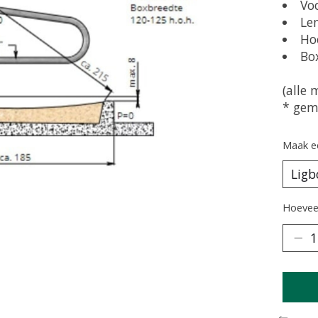
Vo
Le
Ho
Bo
(alle 
* gem
Maak e
Hoeveel