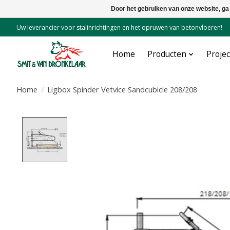
Door het gebruiken van onze website, ga
Uw leverancier voor stalinrichtingen en het opruwen van betonvloeren!
Home
Producten
Proje
Home
/
Ligbox Spinder Vetvice Sandcubicle 208/208
Product image slideshow Items