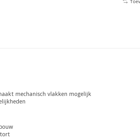
Toev
 maakt mechanisch vlakken mogelijk
elijkheden
pbouw
tort