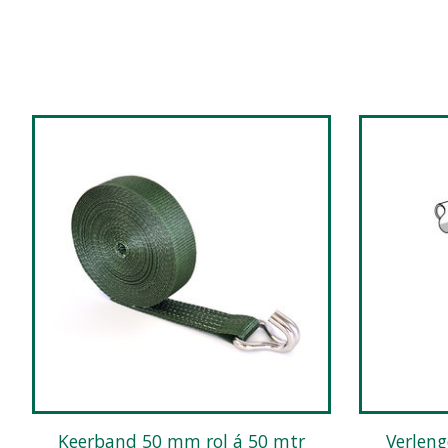
Items van productcarrousel
Keerband 50 mm rol á 50 mtr
Verlengde eindkoppeling voor