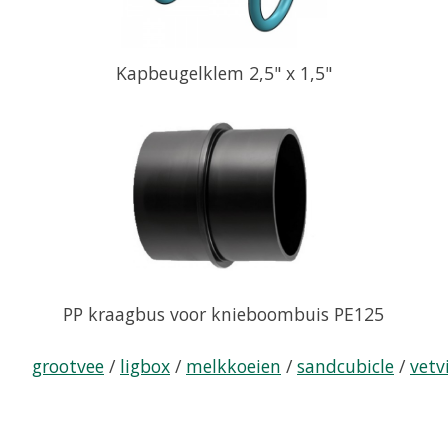
Kapbeugelklem 2,5" x 1,5"
PP kraagbus voor knieboombuis PE125
grootvee
/
ligbox
/
melkkoeien
/
sandcubicle
/
vetv