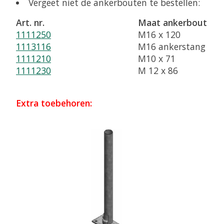
Vergeet niet de ankerbouten te bestellen:
Art. nr.
Maat ankerbout
1111250
M16 x 120
1113116
M16 ankerstang
1111210
M10 x 71
1111230
M 12 x 86
Extra toebehoren: