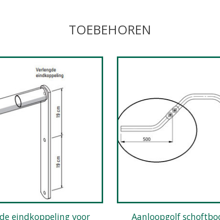
TOEBEHOREN
Aanloopgolf schoftboom - 50