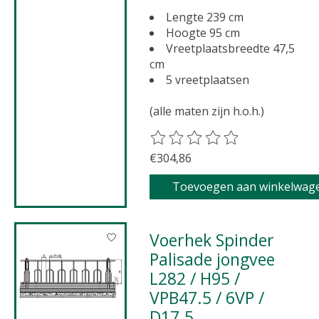
Lengte 239 cm
Hoogte 95 cm
Vreetplaatsbreedte 47,5
cm
5 vreetplaatsen
(alle maten zijn h.o.h.)
De beoordeling van dit product 
€304,86
Toevoegen aan winkelwag
Voerhek Spinder
Palisade jongvee
L282 / H95 /
VPB47.5 / 6VP /
D17.5