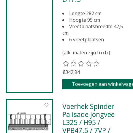
Lengte 282 cm
Hoogte 95 cm
Vreetplaatsbreedte 47,5
cm
6 vreetplaatsen
(alle maten zijn h.o.h.)
De beoordeling van dit product 
€342,94
Toevoegen aan winkelwag
Voerhek Spinder
Palisade jongvee
L325 / H95 /
VPB47.5 / 7VP /