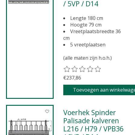
/ 5VP / D14
Lengte 180 cm
Hoogte 79 cm
Vreetplaatsbreedte 36
cm
5 vreetplaatsen
(alle maten zijn h.o.h.)
De beoordeling van dit product 
€237,86
Toevoegen aan winkelwag
Voerhek Spinder
Palisade kalveren
L216 / H79 / VPB36