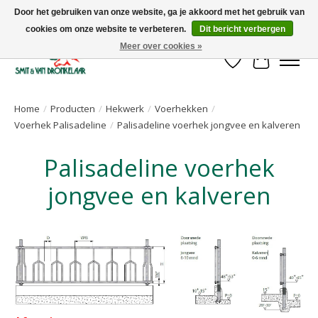
Door het gebruiken van onze website, ga je akkoord met het gebruik van
cookies om onze website te verbeteren.
Dit bericht verbergen
Uw leverancier voor stalinrichtingen en het opruwen van betonvloeren!
Meer over cookies »
Verlanglijst
Winkelwa
Home
/
Producten
/
Hekwerk
/
Voerhekken
/
Voerhek Palisadeline
/
Palisadeline voerhek jongvee en kalveren
Palisadeline voerhek
jongvee en kalveren