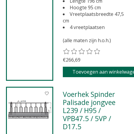
Lengte 196 cm
Hoogte 95 cm
Vreetplaatsbreedte 47,5
cm
4 vreetplaatsen
(alle maten zijn h.o.h.)
De beoordeling van dit product 
€266,69
Toevoegen aan winkelwag
Voerhek Spinder
Palisade jongvee
L239 / H95 /
VPB47.5 / 5VP /
D17.5