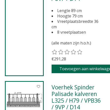
Lengte 89 cm
Hoogte 79 cm
Vreetplaatsbreedte 36
cm
8 vreetplaatsen
(alle maten zijn h.o.h.)
De beoordeling van dit product 
€291,28
Toevoegen aan winkelwag
Voerhek Spinder
Palisade kalveren
L325 / H79 / VPB36
/ 9VP / D14