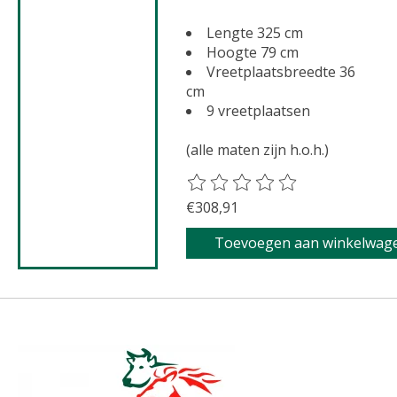
Lengte 325 cm
Hoogte 79 cm
Vreetplaatsbreedte 36
cm
9 vreetplaatsen
(alle maten zijn h.o.h.)
De beoordeling van dit product 
€308,91
Toevoegen aan winkelwag