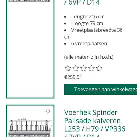
/ 6VP / D14
Lengte 216 cm
Hoogte 79 cm
Vreetplaatsbreedte 36
cm
6 vreetplaatsen
(alle maten zijn h.o.h.)
De beoordeling van dit product 
€255,51
Toevoegen aan winkelwag
Voerhek Spinder
Palisade kalveren
L253 / H79 / VPB36
/ 7VP / D14