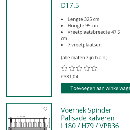
D17.5
Lengte 325 cm
Hoogte 95 cm
Vreetplaatsbreedte 47,5
cm
7 vreetplaatsen
(alle maten zijn h.o.h.)
De beoordeling van dit product 
€381,04
Toevoegen aan winkelwag
Voerhek Spinder
Palisade kalveren
L180 / H79 / VPB36