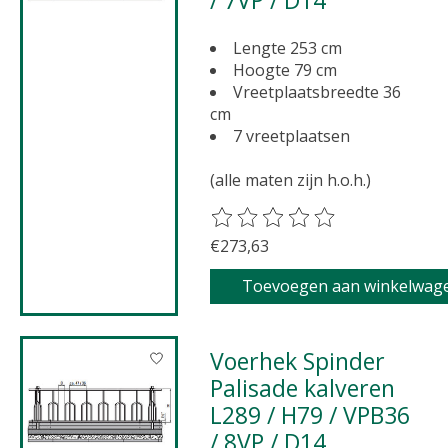
Lengte 253 cm
Hoogte 79 cm
Vreetplaatsbreedte 36
cm
7 vreetplaatsen
(alle maten zijn h.o.h.)
De beoordeling van dit product 
€273,63
Toevoegen aan winkelwag
Voerhek Spinder
Palisade kalveren
L289 / H79 / VPB36
/ 8VP / D14