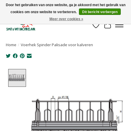
Door het gebruiken van onze website, ga je akkoord met het gebruik van
cookies om onze website te verbeteren.
Dit bericht verbergen
Uw leverancier voor stalinrichtingen en het opruwen van betonvloeren!
Meer over cookies »
Verlanglijst
Winkelwa
Home
/
Voerhek Spinder Palisade voor kalveren
Product image slideshow Items