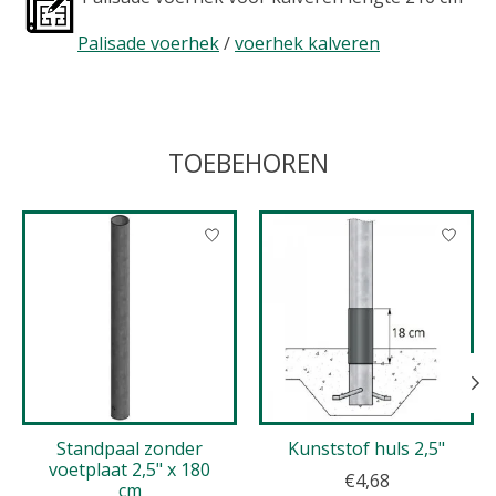
Palisade voerhek
/
voerhek kalveren
TOEBEHOREN
Items van productcarrousel
Standpaal zonder
Kunststof huls 2,5"
voetplaat 2,5" x 180
€4,68
cm