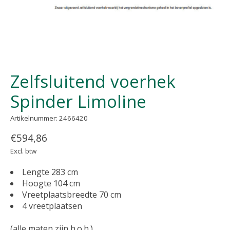
Zelfsluitend voerhek
Spinder Limoline
Artikelnummer: 2466420
€594,86
Excl. btw
Lengte 283 cm
Hoogte 104 cm
Vreetplaatsbreedte 70 cm
4 vreetplaatsen
(alle maten zijn h.o.h.)