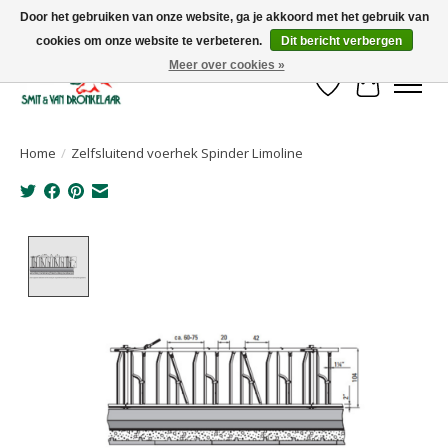
Door het gebruiken van onze website, ga je akkoord met het gebruik van
cookies om onze website te verbeteren.
Dit bericht verbergen
Uw leverancier voor stalinrichtingen en het opruwen van betonvloeren!
Meer over cookies »
Verlanglijst
Winkelwa
Home
/
Zelfsluitend voerhek Spinder Limoline
Product image slideshow Items