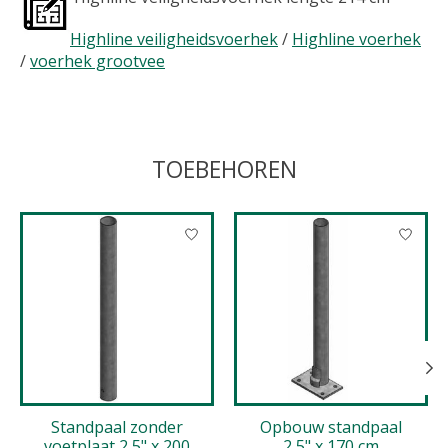
Highline veiligheidsvoerhek
/
Highline voerhek
/
voerhek grootvee
TOEBEHOREN
Items van productcarrousel
Standpaal zonder
Opbouw standpaal
voetplaat 2,5" x 200
2,5" x 170 cm