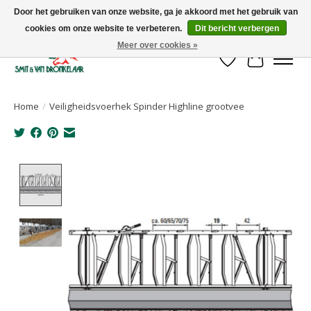
Door het gebruiken van onze website, ga je akkoord met het gebruik van
cookies om onze website te verbeteren.
Dit bericht verbergen
Uw leverancier voor stalinrichtingen en het opruwen van betonvloeren!
Meer over cookies »
Verlanglijst
Winkelwa
Home
/
Veiligheidsvoerhek Spinder Highline grootvee
Product image slideshow Items