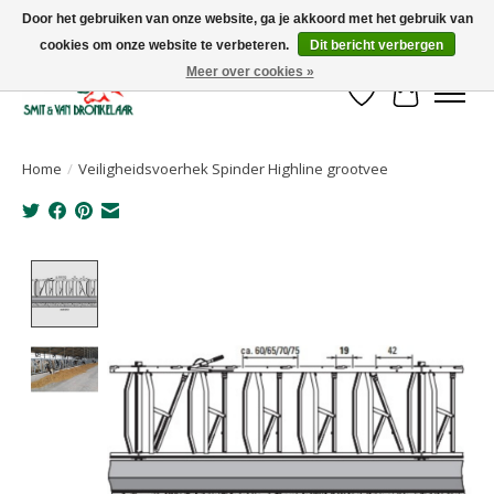
Door het gebruiken van onze website, ga je akkoord met het gebruik van
cookies om onze website te verbeteren.
Dit bericht verbergen
Uw leverancier voor stalinrichtingen en het opruwen van betonvloeren!
Meer over cookies »
Verlanglijst
Winkelwa
Home
/
Veiligheidsvoerhek Spinder Highline grootvee
Product image slideshow Items