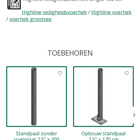
Highline veiligheidsvoerhek
/
Highline voerhek
/
voerhek grootvee
TOEBEHOREN
Items van productcarrousel
Standpaal zonder
Opbouw standpaal
voetplaat 2,5" x 200
2,5" x 170 cm