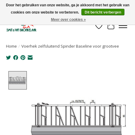
Door het gebruiken van onze website, ga je akkoord met het gebruik van
cookies om onze website te verbeteren.
Dit bericht verbergen
Uw leverancier voor stalinrichtingen en het opruwen van betonvloeren!
Meer over cookies »
Verlanglijst
Winkelwa
Home
/
Voerhek zelfsluitend Spinder Baseline voor grootvee
Product image slideshow Items