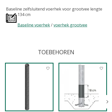
Baseline zelfsluitend voerhek voor grootvee lengte
134 cm
Baseline voerhek
/
voerhek grootvee
TOEBEHOREN
Items van productcarrousel