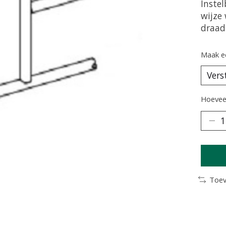
Inste
wijze
draad
Maak e
Hoeveel
Toev