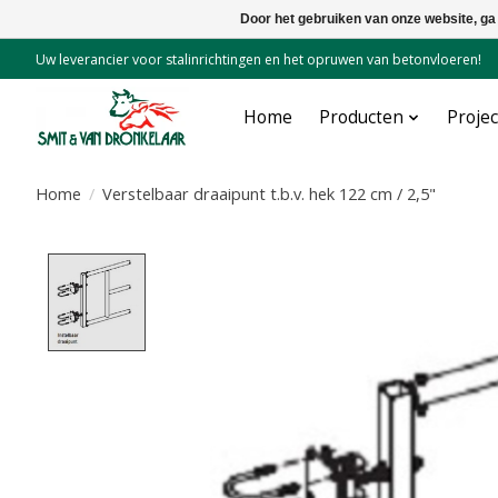
Door het gebruiken van onze website, ga
Uw leverancier voor stalinrichtingen en het opruwen van betonvloeren!
Home
Producten
Proje
Home
/
Verstelbaar draaipunt t.b.v. hek 122 cm / 2,5"
Product image slideshow Items