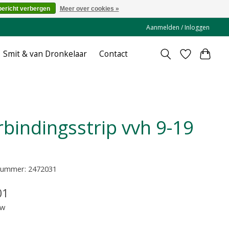
bericht verbergen
Meer over cookies »
Aanmelden / Inloggen
Smit & van Dronkelaar
Contact
lnummer: 2472031
01
tw