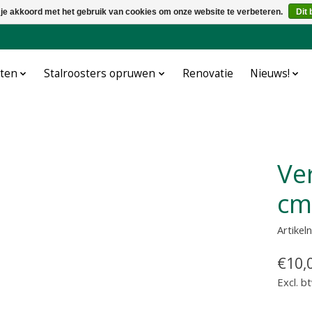
 je akkoord met het gebruik van cookies om onze website te verbeteren.
Dit 
cten
Stalroosters opruwen
Renovatie
Nieuws!
Verbindingsstrip vvh 9-19
cm
Artike
€10,
Excl. b