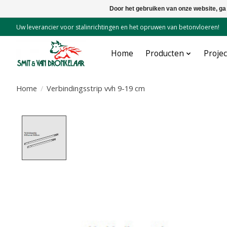
Door het gebruiken van onze website, ga
Uw leverancier voor stalinrichtingen en het opruwen van betonvloeren!
Home
Producten
Proje
Home
/
Verbindingsstrip vvh 9-19 cm
Product image slideshow Items