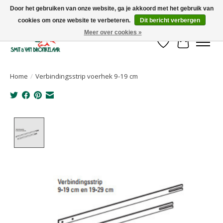
Door het gebruiken van onze website, ga je akkoord met het gebruik van
cookies om onze website te verbeteren.
Dit bericht verbergen
Uw leverancier voor stalinrichtingen en het opruwen van betonvloeren!
Meer over cookies »
Verlanglijst
Winkelwa
Home
/
Verbindingsstrip voerhek 9-19 cm
Product image slideshow Items