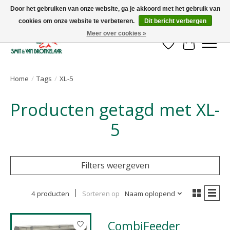
Door het gebruiken van onze website, ga je akkoord met het gebruik van
cookies om onze website te verbeteren.
Dit bericht verbergen
Uw leverancier voor stalinrichtingen en het opruwen van betonvloeren!
Meer over cookies »
Verlanglijst
Winkelwa
Home
/
Tags
/
XL-5
Producten getagd met XL-
5
Filters weergeven
4 producten
Sorteren op
Naam oplopend
CombiFeeder