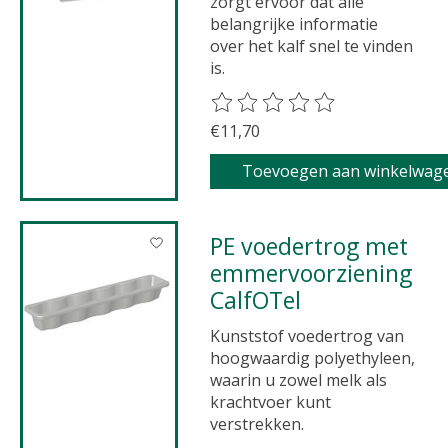
zorgt ervoor dat alle
belangrijke informatie
over het kalf snel te vinden
is.
De beoordeling van dit product 
€11,70
Toevoegen aan winkelwag
PE voedertrog met
emmervoorziening
CalfOTel
Kunststof voedertrog van
hoogwaardig polyethyleen,
waarin u zowel melk als
krachtvoer kunt
verstrekken.