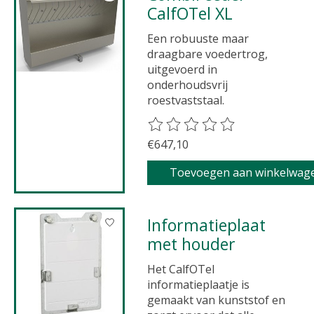
CalfOTel XL
Een robuuste maar
draagbare voedertrog,
uitgevoerd in
onderhoudsvrij
roestvaststaal.
De beoordeling van dit product 
€647,10
Toevoegen aan winkelwag
Informatieplaat
met houder
Het CalfOTel
informatieplaatje is
gemaakt van kunststof en