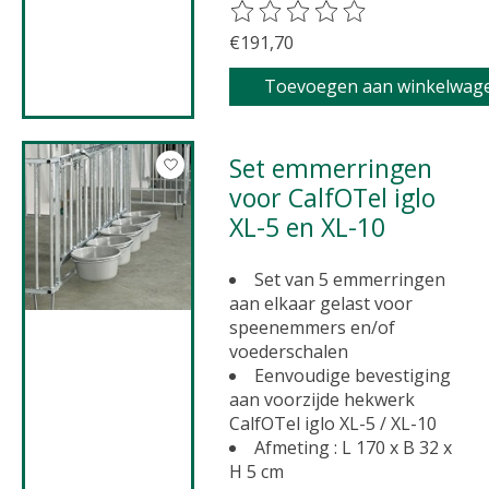
De beoordeling van dit product 
€191,70
Toevoegen aan winkelwag
Set emmerringen
voor CalfOTel iglo
XL-5 en XL-10
Set van 5 emmerringen
aan elkaar gelast voor
speenemmers en/of
voederschalen
Eenvoudige bevestiging
aan voorzijde hekwerk
CalfOTel iglo XL-5 / XL-10
Afmeting : L 170 x B 32 x
H 5 cm