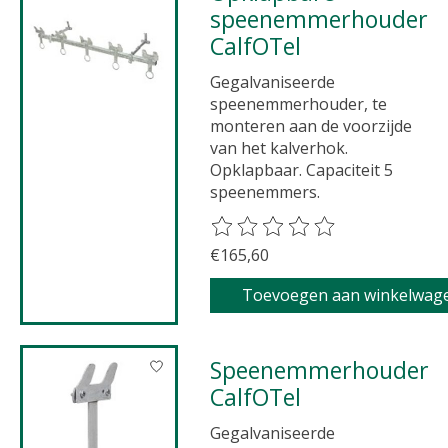
speenemmerhouder
CalfOTel
Gegalvaniseerde
speenemmerhouder, te
monteren aan de voorzijde
van het kalverhok.
Opklapbaar. Capaciteit 5
speenemmers.
De beoordeling van dit product 
€165,60
Toevoegen aan winkelwag
Speenemmerhouder
CalfOTel
Gegalvaniseerde