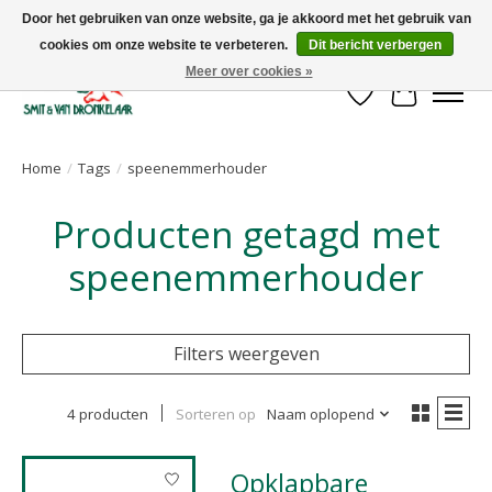
Door het gebruiken van onze website, ga je akkoord met het gebruik van
cookies om onze website te verbeteren.
Dit bericht verbergen
Uw leverancier voor stalinrichtingen en het opruwen van betonvloeren!
Meer over cookies »
Verlanglijst
Winkelwa
Home
/
Tags
/
speenemmerhouder
Producten getagd met
speenemmerhouder
Filters weergeven
4 producten
Sorteren op
Naam oplopend
Opklapbare