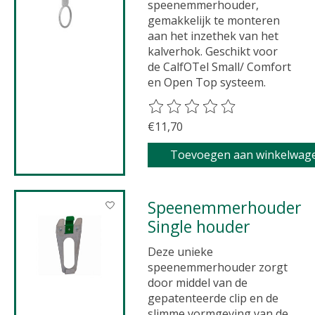
speenemmerhouder,
gemakkelijk te monteren
aan het inzethek van het
kalverhok. Geschikt voor
de CalfOTel Small/ Comfort
en Open Top systeem.
De beoordeling van dit product 
€11,70
Toevoegen aan winkelwag
Speenemmerhouder
Single houder
Deze unieke
speenemmerhouder zorgt
door middel van de
gepatenteerde clip en de
slimme vormgeving van de