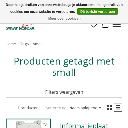
Door het gebruiken van onze website, ga je akkoord met het gebruik van
cookies om onze website te verbeteren.
Dit bericht verbergen
Uw leverancier voor stalinrichtingen en het opruwen van betonvloeren!
Meer over cookies »
Verlanglijst
Winkelwa
Home
/
Tags
/
small
Producten getagd met
small
Filters weergeven
1 producten
Sorteren op
Naam oplopend
Informatieplaat