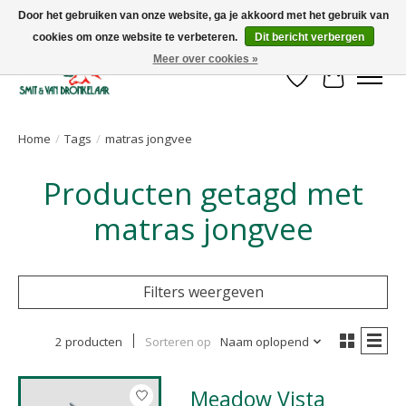
Door het gebruiken van onze website, ga je akkoord met het gebruik van
cookies om onze website te verbeteren.
Dit bericht verbergen
Uw leverancier voor stalinrichtingen en het opruwen van betonvloeren!
Meer over cookies »
Verlanglijst
Winkelwa
Home
/
Tags
/
matras jongvee
Producten getagd met
matras jongvee
Filters weergeven
2 producten
Sorteren op
Naam oplopend
Meadow Vista